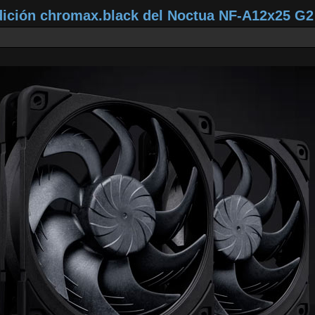
dición chromax.black del Noctua NF‑A12x25 G