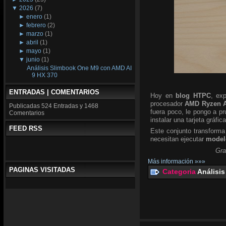
▼
2026
(7)
►
enero
(1)
►
febrero
(2)
►
marzo
(1)
►
abril
(1)
►
mayo
(1)
▼
junio
(1)
Análisis Slimbook One M9 con AMD AI
9 HX 370
ENTRADAS | COMENTARIOS
Hoy en
blog HTPC
, ex
procesador
AMD Ryzen A
Publicadas
524 Entradas y
1468
fuera poco, le pongo a p
Comentarios
instalar una tarjeta gráfic
FEED RSS
Este conjunto transforma
necesitan ejecutar
modelo
Gra
Más información »»»
PAGINAS VISITADAS
Categoria
Análisis