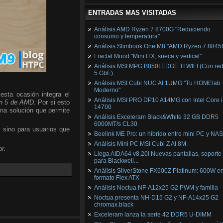
ENTRADAS MAS VISITADAS
Análisis AMD Ryzen 7 8700G "Reduciendo
consumo y temperatura"
Análisis Slimbook One M8 "AMD Ryzen 7 8845
Fractal Mood "Mini ITX, sueca y vertical"
Análisis MSI MPG B850I EDGE TI WIFI (Con red
5 GbE)
Análisis MSI Cubi NUC AI 1UMG "Tu HOMElab
Moderno"
esta ocasión integra el
Análisis MSI PRO DP10 A14MG con Intel Core i
n 5 de AMD
. Por si esto
14700
una solución que permite
Análisis Exceleram Black&White 32 GB DDR5
6000MT/s CL30
, sino para usuarios que
Beelink ME Pro: un híbrido entre mini PC y NAS
Análisis Mini PC MSI Cubi Z AI 8M
r.
Llega AIDA64 v8.20! Nuevas pantallas, soporte
para Blackwell...
Análisis SilverStone FX600Z Platinum: 600W e
formato Flex ATX
Análisis Noctua NF-A12x25 G2 PWM y familia
Noctua presenta NH-D15 G2 y NF-A14x25 G2
chromax.black
Exceleram lanza la serie 42 DDR5 U-DIMM