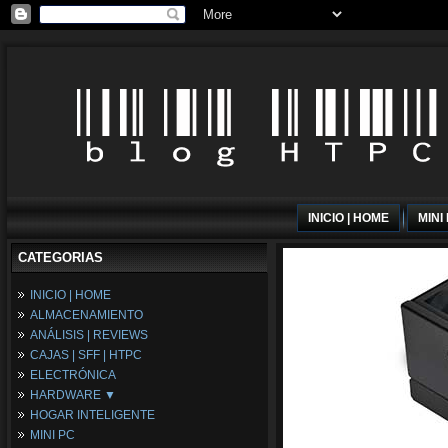
INICIO | HOME
MINI
CATEGORIAS
INICIO | HOME
ALMACENAMIENTO
ANÁLISIS | REVIEWS
CAJAS | SFF | HTPC
ELECTRÓNICA
HARDWARE ▼
HOGAR INTELIGENTE
Fuentes de Alimentación
MINI PC
Memória RAM