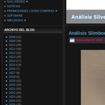
NAS | REDES ▼
Placas Base
NOTICIAS
Procesadores
NAS
PROMOCIONES | GUÍAS COMPRAS ▼
Periféricos
Espacio Synology
SOFTWARE
Refrigeración
Redes
Configuraciones Ordenadores
WIKI |GUÍAS ▼
Tarjetas Gráficas
Guías de Compras
Android PC
Promociones
Guías y Tutoriales
ARCHIVO DEL BLOG
Wikipedia
Análisis Slimb
Tus Montajes
►
2008
(21)
lunes, junio 29, 2026
►
2009
(39)
►
2010
(29)
►
2011
(30)
►
2012
(32)
►
2013
(35)
►
2014
(27)
►
2015
(18)
►
2016
(7)
►
2017
(9)
►
2018
(9)
►
2019
(22)
►
2020
(34)
►
2021
(55)
►
2022
(45)
►
2023
(38)
►
2024
(42)
►
2025
(25)