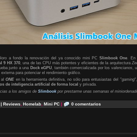
ploro a fondo la renovación del ya conocido mini PC
Slimbook One
. En 
I 9 HX 370
, una de las CPU más potentes y eficientes de la arquitectura
Ze
rueba junto a una
Dock eGPU
, también comercializada por los
valencianos
, 
a externa para potenciar el rendimiento gráfico.
 al
ONE
en la herramienta definitiva, no sólo para entusiastas del "
gaming
"
s de inteligencia artificial de forma local
y privada.
cias a los amigos de
Slimbook
por prestarme unas semanas el miniordenado
 | Reviews
,
Homelab
,
Mini PC
|
0 comentarios