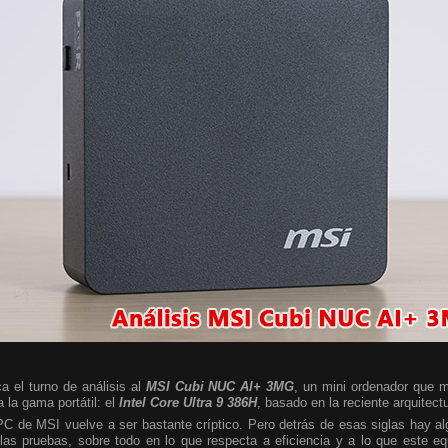
a el turno de análisis al
MSI Cubi NUC AI+ 3MG
, un mini ordenador que m
 la gama portátil: el
Intel Core Ultra 9 386H
, basado en la reciente arquitect
 PC de MSI vuelve a ser bastante críptico. Pero detrás de esas siglas hay 
las pruebas, sobre todo en lo que respecta a eficiencia y a lo que este e