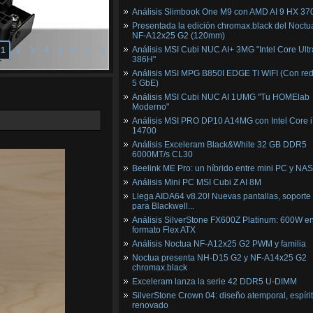
Análisis Slimbook One M9 con AMD AI 9 HX 37
Presentada la edición chromax.black del Noctu
NF‑A12x25 G2 (120mm)
Análisis MSI Cubi NUC AI+ 3MG "Intel Core Ultr
1
2
3
4
5
6
7
8
386H"
Análisis MSI MPG B850I EDGE TI WIFI (Con red
5 GbE)
Análisis MSI Cubi NUC AI 1UMG "Tu HOMElab
Moderno"
Análisis MSI PRO DP10 A14MG con Intel Core i
14700
Análisis Exceleram Black&White 32 GB DDR5
6000MT/s CL30
Beelink ME Pro: un híbrido entre mini PC y NAS
Análisis Mini PC MSI Cubi Z AI 8M
Llega AIDA64 v8.20! Nuevas pantallas, soporte
para Blackwell...
Análisis SilverStone FX600Z Platinum: 600W e
formato Flex ATX
Análisis Noctua NF-A12x25 G2 PWM y familia
Noctua presenta NH-D15 G2 y NF-A14x25 G2
chromax.black
Exceleram lanza la serie 42 DDR5 U-DIMM
SilverStone Crown 04: diseño atemporal, espíri
renovado