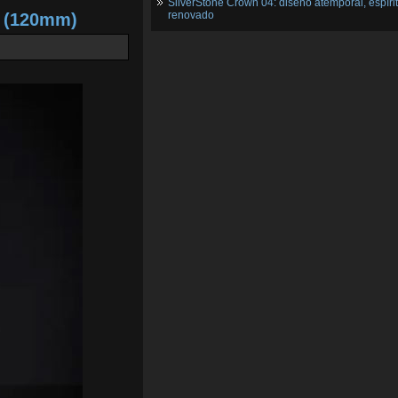
SilverStone Crown 04: diseño atemporal, espíri
renovado
2 (120mm)