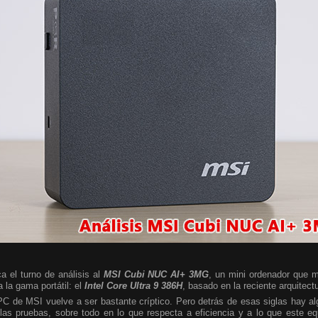
a el turno de análisis al
MSI Cubi NUC AI+ 3MG
, un mini ordenador que m
 la gama portátil: el
Intel Core Ultra 9 386H
, basado en la reciente arquitect
 PC de MSI vuelve a ser bastante críptico. Pero detrás de esas siglas hay 
las pruebas, sobre todo en lo que respecta a eficiencia y a lo que este e