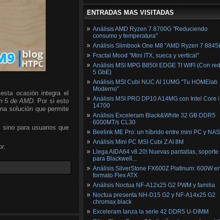
ENTRADAS MAS VISITADAS
Análisis AMD Ryzen 7 8700G "Reduciendo
consumo y temperatura"
Análisis Slimbook One M8 "AMD Ryzen 7 8845
Fractal Mood "Mini ITX, sueca y vertical"
Análisis MSI MPG B850I EDGE TI WIFI (Con red
5 GbE)
Análisis MSI Cubi NUC AI 1UMG "Tu HOMElab
Moderno"
esta ocasión integra el
Análisis MSI PRO DP10 A14MG con Intel Core i
n 5 de AMD
. Por si esto
14700
una solución que permite
Análisis Exceleram Black&White 32 GB DDR5
6000MT/s CL30
, sino para usuarios que
Beelink ME Pro: un híbrido entre mini PC y NAS
Análisis Mini PC MSI Cubi Z AI 8M
r.
Llega AIDA64 v8.20! Nuevas pantallas, soporte
para Blackwell...
Análisis SilverStone FX600Z Platinum: 600W e
formato Flex ATX
Análisis Noctua NF-A12x25 G2 PWM y familia
Noctua presenta NH-D15 G2 y NF-A14x25 G2
chromax.black
Exceleram lanza la serie 42 DDR5 U-DIMM