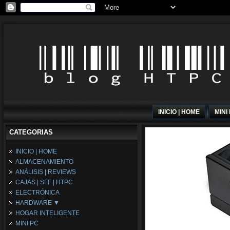
INICIO | HOME
MINI
CATEGORIAS
INICIO | HOME
ALMACENAMIENTO
ANÁLISIS | REVIEWS
CAJAS | SFF | HTPC
ELECTRÓNICA
HARDWARE ▼
HOGAR INTELIGENTE
Fuentes de Alimentación
MINI PC
Memória RAM