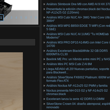
Análisis Slimbook One M9 con AMD AI 9 HX 37
Presentada la edición chromax.black del Noctu
NF‑A12x25 G2 (120mm)
Análisis MSI Cubi NUC AI+ 3MG "Intel Core Ultr
1
2
3
4
5
6
7
8
386H"
Análisis MSI MPG B850I EDGE TI WIFI (Con red
5 GbE)
Análisis MSI Cubi NUC AI 1UMG "Tu HOMElab
Moderno"
Análisis MSI PRO DP10 A14MG con Intel Core i
14700
Análisis Exceleram Black&White 32 GB DDR5
6000MT/s CL30
Beelink ME Pro: un híbrido entre mini PC y NAS
Análisis Mini PC MSI Cubi Z AI 8M
Llega AIDA64 v8.20! Nuevas pantallas, soporte
para Blackwell...
Análisis SilverStone FX600Z Platinum: 600W e
formato Flex ATX
Análisis Noctua NF-A12x25 G2 PWM y familia
Noctua presenta NH-D15 G2 y NF-A14x25 G2
chromax.black
Exceleram lanza la serie 42 DDR5 U-DIMM
SilverStone Crown 04: diseño atemporal, espíri
renovado