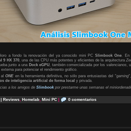
ploro a fondo la renovación del ya conocido mini PC
Slimbook One
. En 
I 9 HX 370
, una de las CPU más potentes y eficientes de la arquitectura
Ze
rueba junto a una
Dock eGPU
, también comercializada por los
valencianos
, 
a externa para potenciar el rendimiento gráfico.
 al
ONE
en la herramienta definitiva, no sólo para entusiastas del "
gaming
"
s de inteligencia artificial de forma local
y privada.
cias a los amigos de
Slimbook
por prestarme unas semanas el miniordenado
 | Reviews
,
Homelab
,
Mini PC
|
0 comentarios