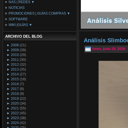
NAS | REDES ▼
Placas Base
NOTICIAS
Procesadores
NAS
PROMOCIONES | GUÍAS COMPRAS ▼
Periféricos
Espacio Synology
SOFTWARE
Refrigeración
Redes
Configuraciones Ordenadores
WIKI |GUÍAS ▼
Tarjetas Gráficas
Guías de Compras
Android PC
Promociones
Guías y Tutoriales
ARCHIVO DEL BLOG
Wikipedia
Análisis Slimb
Tus Montajes
►
2008
(21)
lunes, junio 29, 2026
►
2009
(39)
►
2010
(29)
►
2011
(30)
►
2012
(32)
►
2013
(35)
►
2014
(27)
►
2015
(18)
►
2016
(7)
►
2017
(9)
►
2018
(9)
►
2019
(22)
►
2020
(34)
►
2021
(55)
►
2022
(45)
►
2023
(38)
►
2024
(42)
►
2025
(25)