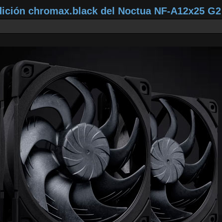
dición chromax.black del Noctua NF‑A12x25 G