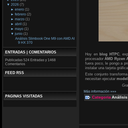
▼
2026
(7)
►
enero
(1)
►
febrero
(2)
►
marzo
(1)
►
abril
(1)
►
mayo
(1)
▼
junio
(1)
Análisis Slimbook One M9 con AMD AI
9 HX 370
ENTRADAS | COMENTARIOS
Hoy en
blog HTPC
, ex
procesador
AMD Ryzen A
Publicadas
524 Entradas y
1468
fuera poco, le pongo a p
Comentarios
instalar una tarjeta gráfic
FEED RSS
Este conjunto transforma
necesitan ejecutar
modelo
Gra
Más información »»»
PAGINAS VISITADAS
Categoria
Análisis