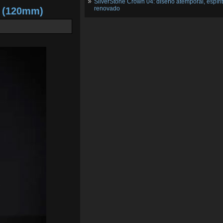
SilverStone Crown 04: diseño atemporal, espíri
renovado
2 (120mm)