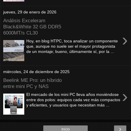
jueves, 29 de enero de 2026
Análisis Exceleram
Black&White 32 GB DDR5
6000MT/s CL30
›
Hoy, en blog HTPC, toca analizar un componente
que, aunque no suele ser el mayor protagonista
de un montaje; bueno, últimamente sí, por la ...
miércoles, 24 de diciembre de 2025
Beelink ME Pro: un híbrido
entre mini PC y NAS
›
El mercado de los mini PC lleva años moviéndose
entre dos polos: equipos cada vez más compactos
y eficientes, y usuarios que necesitan más ...
›
Inicio