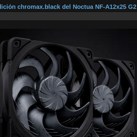
dición chromax.black del Noctua NF‑A12x25 G