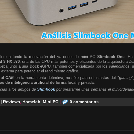
ploro a fondo la renovación del ya conocido mini PC
Slimbook One
. En 
I 9 HX 370
, una de las CPU más potentes y eficientes de la arquitectura
Ze
rueba junto a una
Dock eGPU
, también comercializada por los
valencianos
, 
a externa para potenciar el rendimiento gráfico.
 al
ONE
en la herramienta definitiva, no sólo para entusiastas del "
gaming
"
s de inteligencia artificial de forma local
y privada.
cias a los amigos de
Slimbook
por prestarme unas semanas el miniordenado
 | Reviews
,
Homelab
,
Mini PC
|
0 comentarios