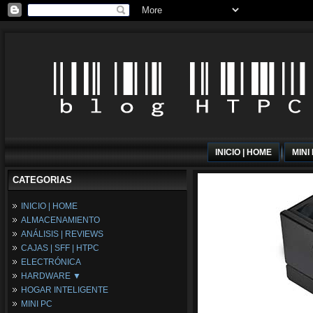
INICIO | HOME
MINI
CATEGORIAS
INICIO | HOME
ALMACENAMIENTO
ANÁLISIS | REVIEWS
CAJAS | SFF | HTPC
ELECTRÓNICA
HARDWARE ▼
HOGAR INTELIGENTE
Fuentes de Alimentación
MINI PC
Memória RAM