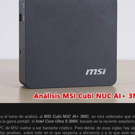
a el turno de análisis al
MSI Cubi NUC AI+ 3MG
, un mini ordenador que m
 la gama portátil: el
Intel Core Ultra 9 386H
, basado en la reciente arquitect
 PC de MSI vuelve a ser bastante críptico. Pero detrás de esas siglas hay 
las pruebas, sobre todo en lo que respecta a eficiencia y a lo que este e