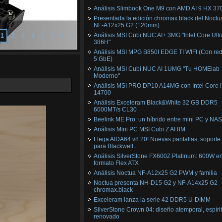
Análisis Slimbook One M9 con AMD AI 9 HX 37
Presentada la edición chromax.black del Noctu
NF‑A12x25 G2 (120mm)
Análisis MSI Cubi NUC AI+ 3MG "Intel Core Ultr
1
2
3
4
5
6
7
8
386H"
Análisis MSI MPG B850I EDGE TI WIFI (Con red
5 GbE)
Análisis MSI Cubi NUC AI 1UMG "Tu HOMElab
Moderno"
Análisis MSI PRO DP10 A14MG con Intel Core i
14700
Análisis Exceleram Black&White 32 GB DDR5
6000MT/s CL30
Beelink ME Pro: un híbrido entre mini PC y NAS
Análisis Mini PC MSI Cubi Z AI 8M
Llega AIDA64 v8.20! Nuevas pantallas, soporte
para Blackwell...
Análisis SilverStone FX600Z Platinum: 600W e
formato Flex ATX
Análisis Noctua NF-A12x25 G2 PWM y familia
Noctua presenta NH-D15 G2 y NF-A14x25 G2
chromax.black
Exceleram lanza la serie 42 DDR5 U-DIMM
SilverStone Crown 04: diseño atemporal, espíri
renovado