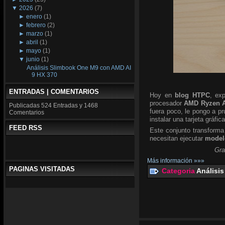
▼
2026
(7)
►
enero
(1)
►
febrero
(2)
►
marzo
(1)
►
abril
(1)
►
mayo
(1)
▼
junio
(1)
Análisis Slimbook One M9 con AMD AI
9 HX 370
ENTRADAS | COMENTARIOS
Hoy en
blog HTPC
, ex
procesador
AMD Ryzen A
Publicadas
524 Entradas y
1468
fuera poco, le pongo a p
Comentarios
instalar una tarjeta gráfic
FEED RSS
Este conjunto transforma
necesitan ejecutar
modelo
Gra
Más información »»»
PAGINAS VISITADAS
Categoria
Análisis