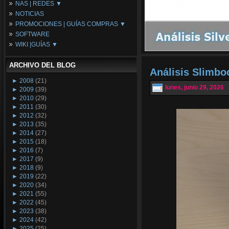
NAS | REDES ▼
Placas Base
NOTICIAS
Procesadores
NAS
PROMOCIONES | GUÍAS COMPRAS ▼
Periféricos
Espacio Synology
SOFTWARE
Refrigeración
Redes
Configuraciones Ordenadores
WIKI |GUÍAS ▼
Tarjetas Gráficas
Guías de Compras
Android PC
Promociones
Guías y Tutoriales
ARCHIVO DEL BLOG
Wikipedia
Análisis Slimb
Tus Montajes
►
2008
(21)
lunes, junio 29, 2026
►
2009
(39)
►
2010
(29)
►
2011
(30)
►
2012
(32)
►
2013
(35)
►
2014
(27)
►
2015
(18)
►
2016
(7)
►
2017
(9)
►
2018
(9)
►
2019
(22)
►
2020
(34)
►
2021
(55)
►
2022
(45)
►
2023
(38)
►
2024
(42)
►
2025
(25)