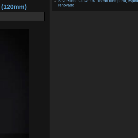
SilverStone Crown 04: diseño atemporal, espíri
renovado
2 (120mm)