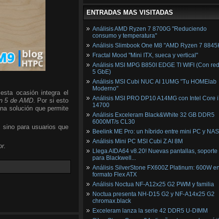
ENTRADAS MAS VISITADAS
Análisis AMD Ryzen 7 8700G "Reduciendo
consumo y temperatura"
Análisis Slimbook One M8 "AMD Ryzen 7 8845
Fractal Mood "Mini ITX, sueca y vertical"
Análisis MSI MPG B850I EDGE TI WIFI (Con red
5 GbE)
Análisis MSI Cubi NUC AI 1UMG "Tu HOMElab
Moderno"
esta ocasión integra el
Análisis MSI PRO DP10 A14MG con Intel Core i
n 5 de AMD
. Por si esto
14700
una solución que permite
Análisis Exceleram Black&White 32 GB DDR5
6000MT/s CL30
, sino para usuarios que
Beelink ME Pro: un híbrido entre mini PC y NAS
Análisis Mini PC MSI Cubi Z AI 8M
r.
Llega AIDA64 v8.20! Nuevas pantallas, soporte
para Blackwell...
Análisis SilverStone FX600Z Platinum: 600W e
formato Flex ATX
Análisis Noctua NF-A12x25 G2 PWM y familia
Noctua presenta NH-D15 G2 y NF-A14x25 G2
chromax.black
Exceleram lanza la serie 42 DDR5 U-DIMM