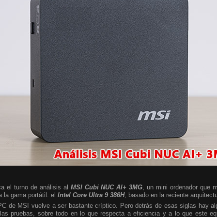
a el turno de análisis al
MSI Cubi NUC AI+ 3MG
, un mini ordenador que m
 la gama portátil: el
Intel Core Ultra 9 386H
, basado en la reciente arquitect
 PC de MSI vuelve a ser bastante críptico. Pero detrás de esas siglas hay 
las pruebas, sobre todo en lo que respecta a eficiencia y a lo que este e