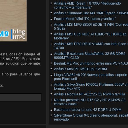
Análisis AMD Ryzen 7 8700G "Reduciendo
consumo y temperatura"
Análisis Slimbook One M8 "AMD Ryzen 7 8845
Fractal Mood "Mini ITX, sueca y vertical"
Análisis MSI MPG B850I EDGE TI WIFI (Con red
5 GbE)
Análisis MSI Cubi NUC AI 1UMG "Tu HOMElab
Moderno"
Análisis MSI PRO DP10 A14MG con Intel Core i
14700
Análisis Exceleram Black&White 32 GB DDR5
esta ocasión integra el
6000MT/s CL30
n 5 de AMD
. Por si esto
una solución que permite
Beelink ME Pro: un híbrido entre mini PC y NAS
Análisis Mini PC MSI Cubi Z AI 8M
, sino para usuarios que
Llega AIDA64 v8.20! Nuevas pantallas, soporte
para Blackwell...
Análisis SilverStone FX600Z Platinum: 600W e
r.
formato Flex ATX
Análisis Noctua NF-A12x25 G2 PWM y familia
Noctua presenta NH-D15 G2 y NF-A14x25 G2
chromax.black
Exceleram lanza la serie 42 DDR5 U-DIMM
SilverStone Crown 04: diseño atemporal, espíri
renovado