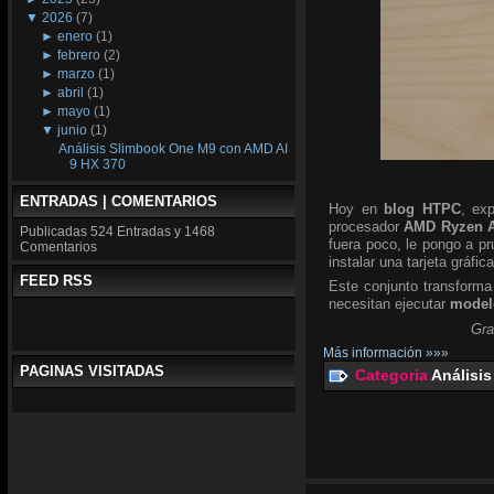
▼
2026
(7)
►
enero
(1)
►
febrero
(2)
►
marzo
(1)
►
abril
(1)
►
mayo
(1)
▼
junio
(1)
Análisis Slimbook One M9 con AMD AI
9 HX 370
ENTRADAS | COMENTARIOS
Hoy en
blog HTPC
, ex
procesador
AMD Ryzen A
Publicadas
524 Entradas y
1468
fuera poco, le pongo a p
Comentarios
instalar una tarjeta gráfic
FEED RSS
Este conjunto transforma
necesitan ejecutar
modelo
Gra
Más información »»»
PAGINAS VISITADAS
Categoria
Análisis