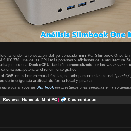
ploro a fondo la renovación del ya conocido mini PC
Slimbook One
. En 
I 9 HX 370
, una de las CPU más potentes y eficientes de la arquitectura
Ze
rueba junto a una
Dock eGPU
, también comercializada por los
valencianos
, 
a externa para potenciar el rendimiento gráfico.
 al
ONE
en la herramienta definitiva, no sólo para entusiastas del "
gaming
"
s de inteligencia artificial de forma local
y privada.
cias a los amigos de
Slimbook
por prestarme unas semanas el miniordenado
 | Reviews
,
Homelab
,
Mini PC
|
0 comentarios