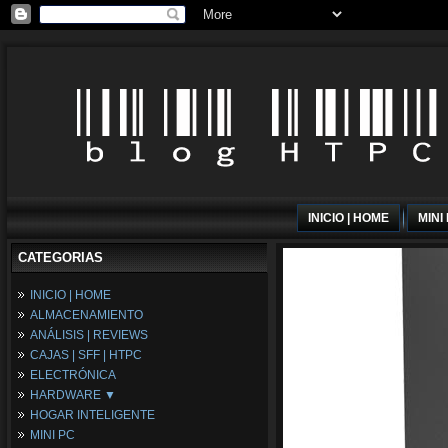
INICIO | HOME
MINI
CATEGORIAS
INICIO | HOME
ALMACENAMIENTO
ANÁLISIS | REVIEWS
CAJAS | SFF | HTPC
ELECTRÓNICA
HARDWARE ▼
HOGAR INTELIGENTE
Fuentes de Alimentación
MINI PC
Memória RAM