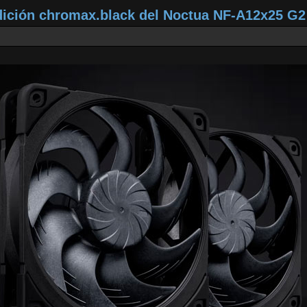
dición chromax.black del Noctua NF‑A12x25 G