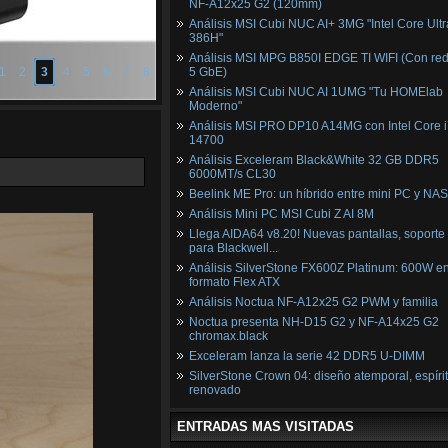
NF‑A12x25 G2 (120mm)
Análisis MSI Cubi NUC AI+ 3MG "Intel Core Ultr
386H"
Análisis MSI MPG B850I EDGE TI WIFI (Con red
1
2
3
4
5
6
7
8
5 GbE)
Análisis MSI Cubi NUC AI 1UMG "Tu HOMElab
Moderno"
Análisis MSI PRO DP10 A14MG con Intel Core i
14700
Análisis Exceleram Black&White 32 GB DDR5
6000MT/s CL30
Beelink ME Pro: un híbrido entre mini PC y NAS
Análisis Mini PC MSI Cubi Z AI 8M
Llega AIDA64 v8.20! Nuevas pantallas, soporte
para Blackwell...
Análisis SilverStone FX600Z Platinum: 600W e
formato Flex ATX
Análisis Noctua NF-A12x25 G2 PWM y familia
Noctua presenta NH-D15 G2 y NF-A14x25 G2
chromax.black
Exceleram lanza la serie 42 DDR5 U-DIMM
SilverStone Crown 04: diseño atemporal, espíri
renovado
ENTRADAS MAS VISITADAS