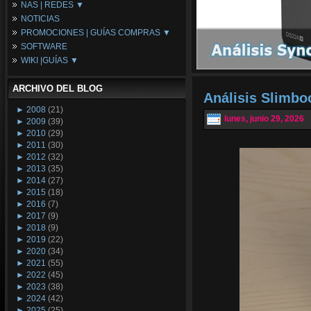
NAS | REDES ▼
Placas Base
NOTICIAS
Procesadores
NAS
PROMOCIONES | GUÍAS COMPRAS ▼
Periféricos
Espacio Synology
SOFTWARE
Refrigeración
Redes
Configuraciones Ordenadores
WIKI |GUÍAS ▼
Tarjetas Gráficas
Guías de Compras
Android PC
Promociones
Guías y Tutoriales
ARCHIVO DEL BLOG
Wikipedia
Análisis Slimb
Tus Montajes
►
2008
(21)
lunes, junio 29, 2026
►
2009
(39)
►
2010
(29)
►
2011
(30)
►
2012
(32)
►
2013
(35)
►
2014
(27)
►
2015
(18)
►
2016
(7)
►
2017
(9)
►
2018
(9)
►
2019
(22)
►
2020
(34)
►
2021
(55)
►
2022
(45)
►
2023
(38)
►
2024
(42)
►
2025
(25)