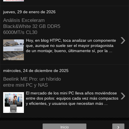
jueves, 29 de enero de 2026
Análisis Exceleram
Black&White 32 GB DDR5
6000MT/s CL30
›
Hoy, en blog HTPC, toca analizar un componente
que, aunque no suele ser el mayor protagonista
de un montaje; bueno, últimamente sí, por la ...
miércoles, 24 de diciembre de 2025
Beelink ME Pro: un híbrido
entre mini PC y NAS
›
El mercado de los mini PC lleva años moviéndose
entre dos polos: equipos cada vez más compactos
y eficientes, y usuarios que necesitan más ...
›
Inicio