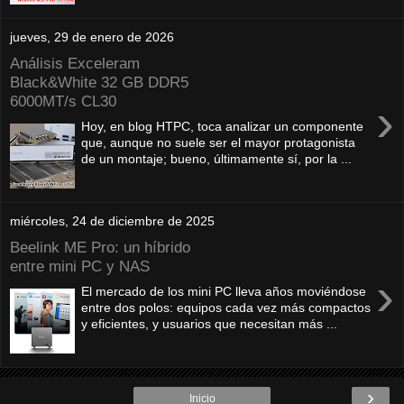
jueves, 29 de enero de 2026
Análisis Exceleram
Black&White 32 GB DDR5
6000MT/s CL30
›
Hoy, en blog HTPC, toca analizar un componente
que, aunque no suele ser el mayor protagonista
de un montaje; bueno, últimamente sí, por la ...
miércoles, 24 de diciembre de 2025
Beelink ME Pro: un híbrido
entre mini PC y NAS
›
El mercado de los mini PC lleva años moviéndose
entre dos polos: equipos cada vez más compactos
y eficientes, y usuarios que necesitan más ...
›
Inicio