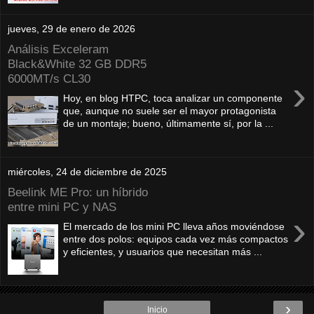
jueves, 29 de enero de 2026
Análisis Exceleram
Black&White 32 GB DDR5
6000MT/s CL30
›
Hoy, en blog HTPC, toca analizar un componente
que, aunque no suele ser el mayor protagonista
de un montaje; bueno, últimamente sí, por la ...
miércoles, 24 de diciembre de 2025
Beelink ME Pro: un híbrido
entre mini PC y NAS
›
El mercado de los mini PC lleva años moviéndose
entre dos polos: equipos cada vez más compactos
y eficientes, y usuarios que necesitan más ...
›
Inicio