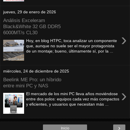
jueves, 29 de enero de 2026
Análisis Exceleram
Black&White 32 GB DDR5
6000MT/s CL30
›
Hoy, en blog HTPC, toca analizar un componente
que, aunque no suele ser el mayor protagonista
de un montaje; bueno, últimamente sí, por la ...
miércoles, 24 de diciembre de 2025
Beelink ME Pro: un híbrido
entre mini PC y NAS
›
El mercado de los mini PC lleva años moviéndose
entre dos polos: equipos cada vez más compactos
y eficientes, y usuarios que necesitan más ...
›
Inicio