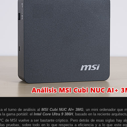
a el turno de análisis al
MSI Cubi NUC AI+ 3MG
, un mini ordenador que m
 la gama portátil: el
Intel Core Ultra 9 386H
, basado en la reciente arquitect
 PC de MSI vuelve a ser bastante críptico. Pero detrás de esas siglas hay 
las pruebas, sobre todo en lo que respecta a eficiencia y a lo que este e