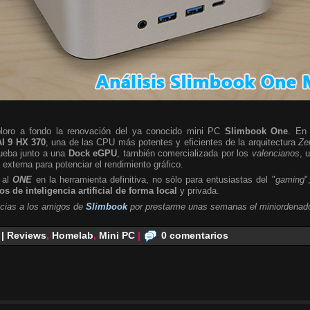
ploro a fondo la renovación del ya conocido mini PC
Slimbook One
. En 
I 9 HX 370
, una de las CPU más potentes y eficientes de la arquitectura
Ze
rueba junto a una
Dock eGPU
, también comercializada por los
valencianos
, 
a externa para potenciar el rendimiento gráfico.
 al
ONE
en la herramienta definitiva, no sólo para entusiastas del "
gaming
"
s de inteligencia artificial de forma local
y privada.
cias a los amigos de
Slimbook
por prestarme unas semanas el miniordenado
 | Reviews
,
Homelab
,
Mini PC
|
0 comentarios