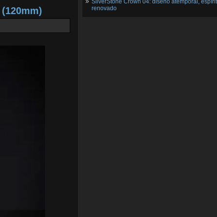
SilverStone Crown 04: diseño atemporal, espíri
renovado
2 (120mm)