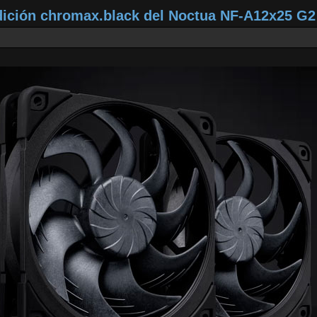
dición chromax.black del Noctua NF‑A12x25 G