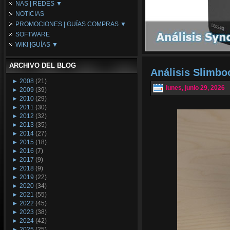
NAS | REDES ▼
Placas Base
NOTICIAS
Procesadores
NAS
PROMOCIONES | GUÍAS COMPRAS ▼
Periféricos
Espacio Synology
SOFTWARE
Refrigeración
Redes
Configuraciones Ordenadores
WIKI |GUÍAS ▼
Tarjetas Gráficas
Guías de Compras
Android PC
Promociones
Guías y Tutoriales
ARCHIVO DEL BLOG
Wikipedia
Análisis Slimb
Tus Montajes
►
2008
(21)
lunes, junio 29, 2026
►
2009
(39)
►
2010
(29)
►
2011
(30)
►
2012
(32)
►
2013
(35)
►
2014
(27)
►
2015
(18)
►
2016
(7)
►
2017
(9)
►
2018
(9)
►
2019
(22)
►
2020
(34)
►
2021
(55)
►
2022
(45)
►
2023
(38)
►
2024
(42)
►
2025
(25)