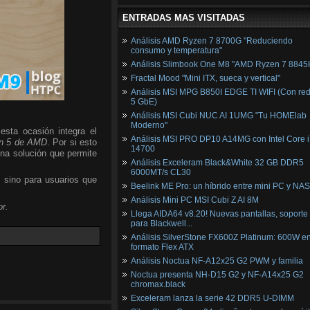
ENTRADAS MAS VISITADAS
Análisis AMD Ryzen 7 8700G "Reduciendo
consumo y temperatura"
Análisis Slimbook One M8 "AMD Ryzen 7 8845
Fractal Mood "Mini ITX, sueca y vertical"
Análisis MSI MPG B850I EDGE TI WIFI (Con red
5 GbE)
Análisis MSI Cubi NUC AI 1UMG "Tu HOMElab
Moderno"
esta ocasión integra el
Análisis MSI PRO DP10 A14MG con Intel Core i
n 5 de AMD
. Por si esto
14700
una solución que permite
Análisis Exceleram Black&White 32 GB DDR5
6000MT/s CL30
, sino para usuarios que
Beelink ME Pro: un híbrido entre mini PC y NAS
Análisis Mini PC MSI Cubi Z AI 8M
r.
Llega AIDA64 v8.20! Nuevas pantallas, soporte
para Blackwell...
Análisis SilverStone FX600Z Platinum: 600W e
formato Flex ATX
Análisis Noctua NF-A12x25 G2 PWM y familia
Noctua presenta NH-D15 G2 y NF-A14x25 G2
chromax.black
Exceleram lanza la serie 42 DDR5 U-DIMM