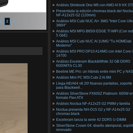
Análisis Slimbook One M9 con AMD AI 9 HX 37
Presentada la edición chromax.black del Noctu
NF‑A12x25 G2 (120mm)
Análisis MSI Cubi NUC AI+ 3MG "Intel Core Ultr
1
2
3
4
5
6
7
8
386H"
Análisis MSI MPG B850I EDGE TI WIFI (Con red
5 GbE)
Análisis MSI Cubi NUC AI 1UMG "Tu HOMElab
Moderno"
Análisis MSI PRO DP10 A14MG con Intel Core i
14700
Análisis Exceleram Black&White 32 GB DDR5
6000MT/s CL30
Beelink ME Pro: un híbrido entre mini PC y NAS
Análisis Mini PC MSI Cubi Z AI 8M
Llega AIDA64 v8.20! Nuevas pantallas, soporte
para Blackwell...
Análisis SilverStone FX600Z Platinum: 600W e
formato Flex ATX
Análisis Noctua NF-A12x25 G2 PWM y familia
Noctua presenta NH-D15 G2 y NF-A14x25 G2
chromax.black
Exceleram lanza la serie 42 DDR5 U-DIMM
SilverStone Crown 04: diseño atemporal, espíri
renovado