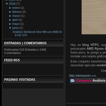
▼
2026
(7)
►
enero
(1)
►
febrero
(2)
►
marzo
(1)
►
abril
(1)
►
mayo
(1)
▼
junio
(1)
Análisis Slimbook One M9 con AMD AI
9 HX 370
ENTRADAS | COMENTARIOS
Hoy en
blog HTPC
, ex
procesador
AMD Ryzen A
Publicadas
524 Entradas y
1468
fuera poco, le pongo a p
Comentarios
instalar una tarjeta gráfic
FEED RSS
Este conjunto transforma
necesitan ejecutar
modelo
Gra
Más información »»»
PAGINAS VISITADAS
Categoria
Análisis