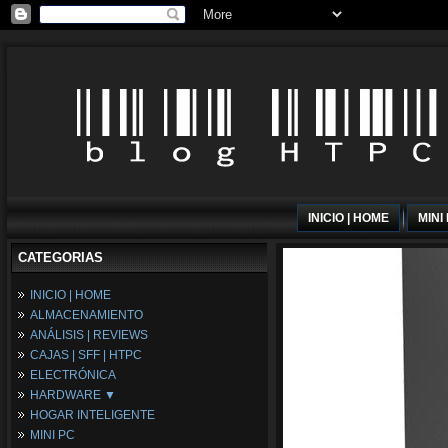
INICIO | HOME
MINI
CATEGORIAS
INICIO | HOME
ALMACENAMIENTO
ANÁLISIS | REVIEWS
CAJAS | SFF | HTPC
ELECTRÓNICA
HARDWARE ▼
HOGAR INTELIGENTE
Fuentes de Alimentación
MINI PC
Memória RAM