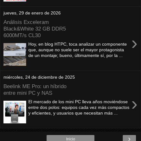
jueves, 29 de enero de 2026
Análisis Exceleram
Black&White 32 GB DDR5
6000MT/s CL30
›
Hoy, en blog HTPC, toca analizar un componente
que, aunque no suele ser el mayor protagonista
de un montaje; bueno, últimamente sí, por la ...
miércoles, 24 de diciembre de 2025
Beelink ME Pro: un híbrido
entre mini PC y NAS
›
El mercado de los mini PC lleva años moviéndose
entre dos polos: equipos cada vez más compactos
y eficientes, y usuarios que necesitan más ...
›
Inicio