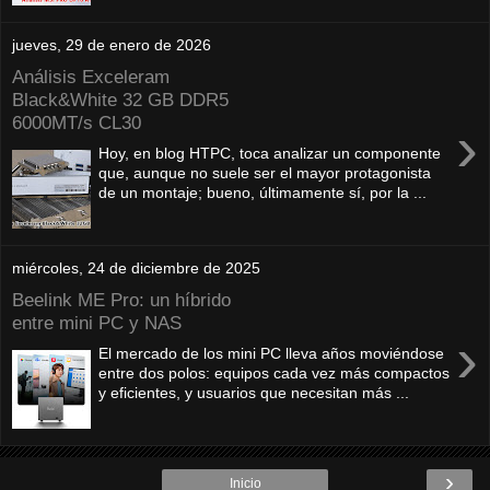
jueves, 29 de enero de 2026
Análisis Exceleram
Black&White 32 GB DDR5
6000MT/s CL30
›
Hoy, en blog HTPC, toca analizar un componente
que, aunque no suele ser el mayor protagonista
de un montaje; bueno, últimamente sí, por la ...
miércoles, 24 de diciembre de 2025
Beelink ME Pro: un híbrido
entre mini PC y NAS
›
El mercado de los mini PC lleva años moviéndose
entre dos polos: equipos cada vez más compactos
y eficientes, y usuarios que necesitan más ...
›
Inicio