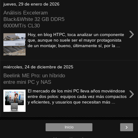
jueves, 29 de enero de 2026
Análisis Exceleram
Black&White 32 GB DDR5
6000MT/s CL30
›
Hoy, en blog HTPC, toca analizar un componente
que, aunque no suele ser el mayor protagonista
de un montaje; bueno, últimamente sí, por la ...
miércoles, 24 de diciembre de 2025
Beelink ME Pro: un híbrido
entre mini PC y NAS
›
El mercado de los mini PC lleva años moviéndose
entre dos polos: equipos cada vez más compactos
y eficientes, y usuarios que necesitan más ...
›
Inicio