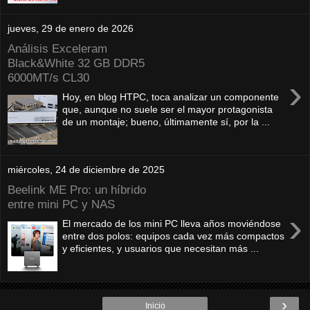
jueves, 29 de enero de 2026
Análisis Exceleram
Black&White 32 GB DDR5
6000MT/s CL30
›
Hoy, en blog HTPC, toca analizar un componente
que, aunque no suele ser el mayor protagonista
de un montaje; bueno, últimamente sí, por la ...
miércoles, 24 de diciembre de 2025
Beelink ME Pro: un híbrido
entre mini PC y NAS
›
El mercado de los mini PC lleva años moviéndose
entre dos polos: equipos cada vez más compactos
y eficientes, y usuarios que necesitan más ...
›
Inicio