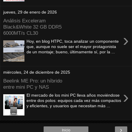
jueves, 29 de enero de 2026
Análisis Exceleram
Black&White 32 GB DDR5
6000MT/s CL30
›
Hoy, en blog HTPC, toca analizar un componente
que, aunque no suele ser el mayor protagonista
de un montaje; bueno, últimamente sí, por la ...
miércoles, 24 de diciembre de 2025
Beelink ME Pro: un híbrido
entre mini PC y NAS
›
El mercado de los mini PC lleva años moviéndose
entre dos polos: equipos cada vez más compactos
y eficientes, y usuarios que necesitan más ...
›
Inicio