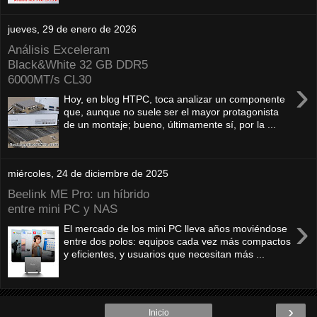
jueves, 29 de enero de 2026
Análisis Exceleram
Black&White 32 GB DDR5
6000MT/s CL30
›
Hoy, en blog HTPC, toca analizar un componente
que, aunque no suele ser el mayor protagonista
de un montaje; bueno, últimamente sí, por la ...
miércoles, 24 de diciembre de 2025
Beelink ME Pro: un híbrido
entre mini PC y NAS
›
El mercado de los mini PC lleva años moviéndose
entre dos polos: equipos cada vez más compactos
y eficientes, y usuarios que necesitan más ...
›
Inicio