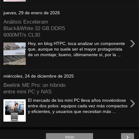
jueves, 29 de enero de 2026
Análisis Exceleram
Black&White 32 GB DDR5
6000MT/s CL30
›
Hoy, en blog HTPC, toca analizar un componente
que, aunque no suele ser el mayor protagonista
de un montaje; bueno, últimamente sí, por la ...
miércoles, 24 de diciembre de 2025
Beelink ME Pro: un híbrido
entre mini PC y NAS
›
El mercado de los mini PC lleva años moviéndose
entre dos polos: equipos cada vez más compactos
y eficientes, y usuarios que necesitan más ...
›
Inicio