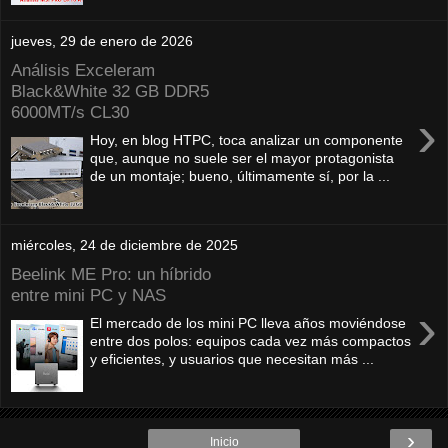
jueves, 29 de enero de 2026
Análisis Exceleram
Black&White 32 GB DDR5
6000MT/s CL30
›
Hoy, en blog HTPC, toca analizar un componente
que, aunque no suele ser el mayor protagonista
de un montaje; bueno, últimamente sí, por la ...
miércoles, 24 de diciembre de 2025
Beelink ME Pro: un híbrido
entre mini PC y NAS
›
El mercado de los mini PC lleva años moviéndose
entre dos polos: equipos cada vez más compactos
y eficientes, y usuarios que necesitan más ...
›
Inicio