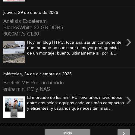
jueves, 29 de enero de 2026
Análisis Exceleram
Black&White 32 GB DDR5
6000MT/s CL30
›
Hoy, en blog HTPC, toca analizar un componente
que, aunque no suele ser el mayor protagonista
de un montaje; bueno, últimamente sí, por la ...
miércoles, 24 de diciembre de 2025
Beelink ME Pro: un híbrido
entre mini PC y NAS
›
El mercado de los mini PC lleva años moviéndose
entre dos polos: equipos cada vez más compactos
y eficientes, y usuarios que necesitan más ...
›
Inicio