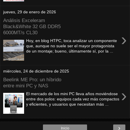
jueves, 29 de enero de 2026
Análisis Exceleram
Black&White 32 GB DDR5
6000MT/s CL30
›
Hoy, en blog HTPC, toca analizar un componente
que, aunque no suele ser el mayor protagonista
de un montaje; bueno, últimamente sí, por la ...
miércoles, 24 de diciembre de 2025
Beelink ME Pro: un híbrido
entre mini PC y NAS
›
El mercado de los mini PC lleva años moviéndose
entre dos polos: equipos cada vez más compactos
y eficientes, y usuarios que necesitan más ...
›
Inicio