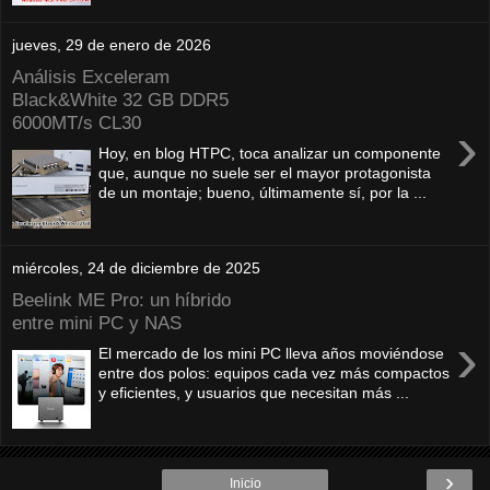
jueves, 29 de enero de 2026
Análisis Exceleram
Black&White 32 GB DDR5
6000MT/s CL30
›
Hoy, en blog HTPC, toca analizar un componente
que, aunque no suele ser el mayor protagonista
de un montaje; bueno, últimamente sí, por la ...
miércoles, 24 de diciembre de 2025
Beelink ME Pro: un híbrido
entre mini PC y NAS
›
El mercado de los mini PC lleva años moviéndose
entre dos polos: equipos cada vez más compactos
y eficientes, y usuarios que necesitan más ...
›
Inicio