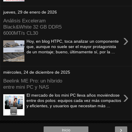
jueves, 29 de enero de 2026
Análisis Exceleram
Black&White 32 GB DDR5
6000MT/s CL30
›
Hoy, en blog HTPC, toca analizar un componente
que, aunque no suele ser el mayor protagonista
de un montaje; bueno, últimamente sí, por la ...
miércoles, 24 de diciembre de 2025
Beelink ME Pro: un híbrido
entre mini PC y NAS
›
El mercado de los mini PC lleva años moviéndose
entre dos polos: equipos cada vez más compactos
y eficientes, y usuarios que necesitan más ...
›
Inicio