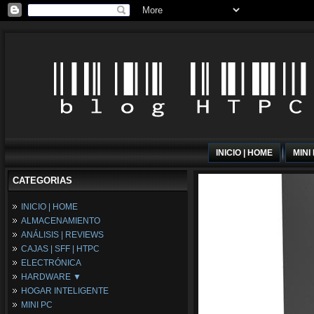
INICIO | HOME
MINI
CATEGORIAS
INICIO | HOME
ALMACENAMIENTO
ANÁLISIS | REVIEWS
CAJAS | SFF | HTPC
ELECTRÓNICA
HARDWARE ▼
HOGAR INTELIGENTE
Fuentes de Alimentación
MINI PC
Memória RAM