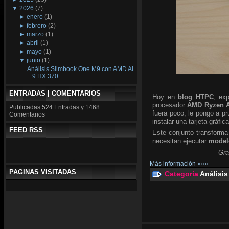
▼
2026
(7)
►
enero
(1)
►
febrero
(2)
►
marzo
(1)
►
abril
(1)
►
mayo
(1)
▼
junio
(1)
Análisis Slimbook One M9 con AMD AI
9 HX 370
ENTRADAS | COMENTARIOS
Hoy en
blog HTPC
, ex
procesador
AMD Ryzen A
Publicadas
524 Entradas y
1468
fuera poco, le pongo a p
Comentarios
instalar una tarjeta gráfic
FEED RSS
Este conjunto transforma
necesitan ejecutar
modelo
Gra
Más información »»»
PAGINAS VISITADAS
Categoria
Análisis