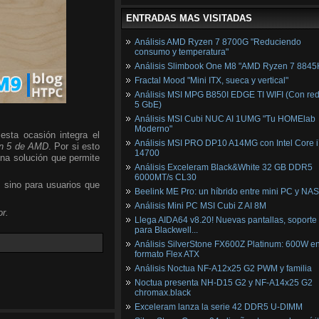
ENTRADAS MAS VISITADAS
Análisis AMD Ryzen 7 8700G "Reduciendo
consumo y temperatura"
Análisis Slimbook One M8 "AMD Ryzen 7 8845
Fractal Mood "Mini ITX, sueca y vertical"
Análisis MSI MPG B850I EDGE TI WIFI (Con red
5 GbE)
Análisis MSI Cubi NUC AI 1UMG "Tu HOMElab
Moderno"
esta ocasión integra el
Análisis MSI PRO DP10 A14MG con Intel Core i
n 5 de AMD
. Por si esto
14700
una solución que permite
Análisis Exceleram Black&White 32 GB DDR5
6000MT/s CL30
, sino para usuarios que
Beelink ME Pro: un híbrido entre mini PC y NAS
Análisis Mini PC MSI Cubi Z AI 8M
r.
Llega AIDA64 v8.20! Nuevas pantallas, soporte
para Blackwell...
Análisis SilverStone FX600Z Platinum: 600W e
formato Flex ATX
Análisis Noctua NF-A12x25 G2 PWM y familia
Noctua presenta NH-D15 G2 y NF-A14x25 G2
chromax.black
Exceleram lanza la serie 42 DDR5 U-DIMM