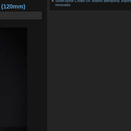
SilverStone Crown 04: diseño atemporal, espíri
renovado
2 (120mm)