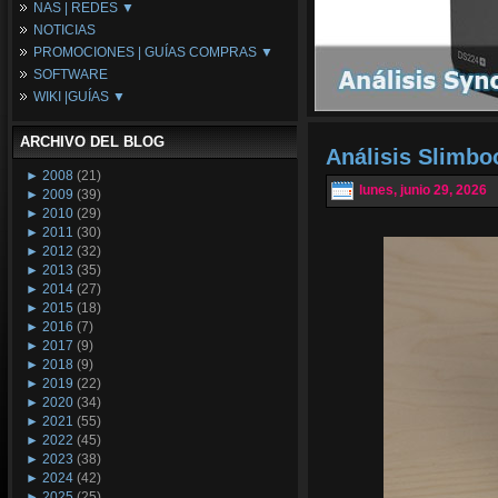
NAS | REDES ▼
Placas Base
NOTICIAS
Procesadores
NAS
PROMOCIONES | GUÍAS COMPRAS ▼
Periféricos
Espacio Synology
SOFTWARE
Refrigeración
Redes
Configuraciones Ordenadores
WIKI |GUÍAS ▼
Tarjetas Gráficas
Guías de Compras
Android PC
Promociones
Guías y Tutoriales
ARCHIVO DEL BLOG
Wikipedia
Análisis Slimb
Tus Montajes
►
2008
(21)
lunes, junio 29, 2026
►
2009
(39)
►
2010
(29)
►
2011
(30)
►
2012
(32)
►
2013
(35)
►
2014
(27)
►
2015
(18)
►
2016
(7)
►
2017
(9)
►
2018
(9)
►
2019
(22)
►
2020
(34)
►
2021
(55)
►
2022
(45)
►
2023
(38)
►
2024
(42)
►
2025
(25)