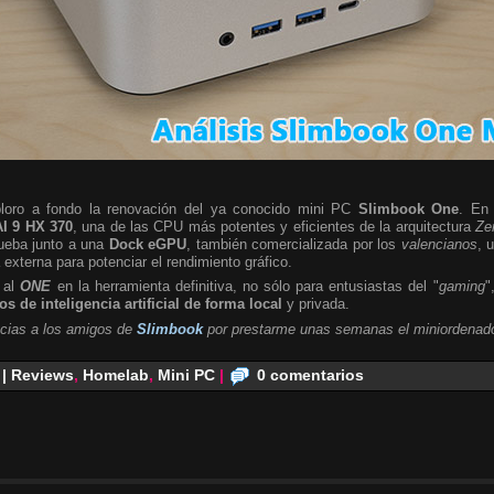
ploro a fondo la renovación del ya conocido mini PC
Slimbook One
. En 
I 9 HX 370
, una de las CPU más potentes y eficientes de la arquitectura
Ze
rueba junto a una
Dock eGPU
, también comercializada por los
valencianos
, 
a externa para potenciar el rendimiento gráfico.
 al
ONE
en la herramienta definitiva, no sólo para entusiastas del "
gaming
"
s de inteligencia artificial de forma local
y privada.
cias a los amigos de
Slimbook
por prestarme unas semanas el miniordenado
 | Reviews
,
Homelab
,
Mini PC
|
0 comentarios