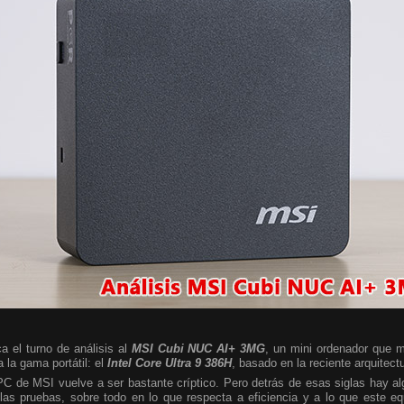
a el turno de análisis al
MSI Cubi NUC AI+ 3MG
, un mini ordenador que m
 la gama portátil: el
Intel Core Ultra 9 386H
, basado en la reciente arquitect
 PC de MSI vuelve a ser bastante críptico. Pero detrás de esas siglas hay 
las pruebas, sobre todo en lo que respecta a eficiencia y a lo que este e