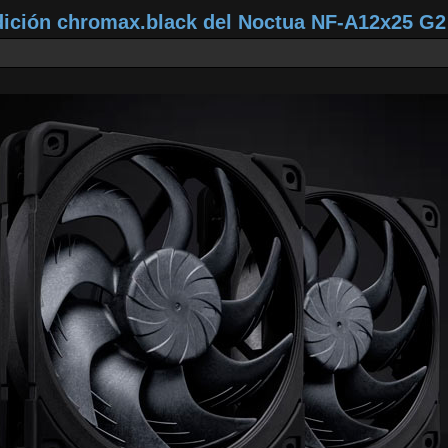
dición chromax.black del Noctua NF‑A12x25 G