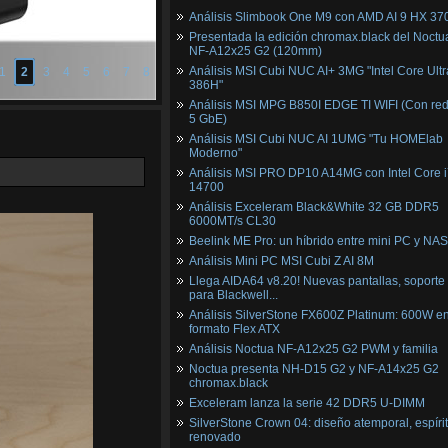
Análisis Slimbook One M9 con AMD AI 9 HX 37
Presentada la edición chromax.black del Noctu
NF‑A12x25 G2 (120mm)
Análisis MSI Cubi NUC AI+ 3MG "Intel Core Ultr
1
2
3
4
5
6
7
8
386H"
Análisis MSI MPG B850I EDGE TI WIFI (Con red
5 GbE)
Análisis MSI Cubi NUC AI 1UMG "Tu HOMElab
Moderno"
Análisis MSI PRO DP10 A14MG con Intel Core i
14700
Análisis Exceleram Black&White 32 GB DDR5
6000MT/s CL30
Beelink ME Pro: un híbrido entre mini PC y NAS
Análisis Mini PC MSI Cubi Z AI 8M
Llega AIDA64 v8.20! Nuevas pantallas, soporte
para Blackwell...
Análisis SilverStone FX600Z Platinum: 600W e
formato Flex ATX
Análisis Noctua NF-A12x25 G2 PWM y familia
Noctua presenta NH-D15 G2 y NF-A14x25 G2
chromax.black
Exceleram lanza la serie 42 DDR5 U-DIMM
SilverStone Crown 04: diseño atemporal, espíri
renovado