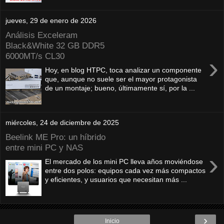
jueves, 29 de enero de 2026
Análisis Exceleram
Black&White 32 GB DDR5
6000MT/s CL30
›
Hoy, en blog HTPC, toca analizar un componente
que, aunque no suele ser el mayor protagonista
de un montaje; bueno, últimamente sí, por la ...
miércoles, 24 de diciembre de 2025
Beelink ME Pro: un híbrido
entre mini PC y NAS
›
El mercado de los mini PC lleva años moviéndose
entre dos polos: equipos cada vez más compactos
y eficientes, y usuarios que necesitan más ...
›
Inicio