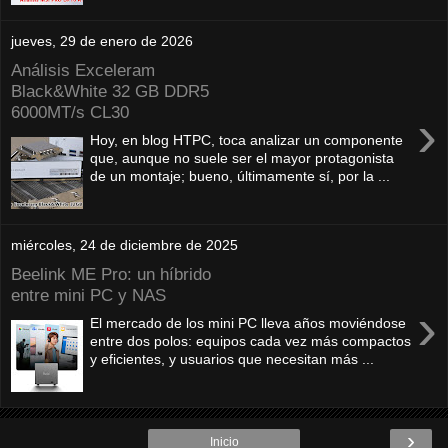
jueves, 29 de enero de 2026
Análisis Exceleram
Black&White 32 GB DDR5
6000MT/s CL30
›
Hoy, en blog HTPC, toca analizar un componente
que, aunque no suele ser el mayor protagonista
de un montaje; bueno, últimamente sí, por la ...
miércoles, 24 de diciembre de 2025
Beelink ME Pro: un híbrido
entre mini PC y NAS
›
El mercado de los mini PC lleva años moviéndose
entre dos polos: equipos cada vez más compactos
y eficientes, y usuarios que necesitan más ...
›
Inicio