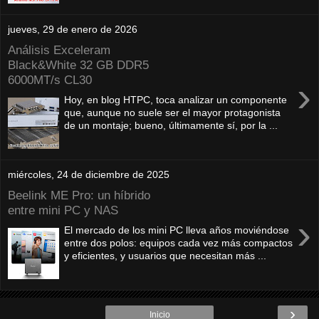
jueves, 29 de enero de 2026
Análisis Exceleram
Black&White 32 GB DDR5
6000MT/s CL30
›
Hoy, en blog HTPC, toca analizar un componente
que, aunque no suele ser el mayor protagonista
de un montaje; bueno, últimamente sí, por la ...
miércoles, 24 de diciembre de 2025
Beelink ME Pro: un híbrido
entre mini PC y NAS
›
El mercado de los mini PC lleva años moviéndose
entre dos polos: equipos cada vez más compactos
y eficientes, y usuarios que necesitan más ...
›
Inicio