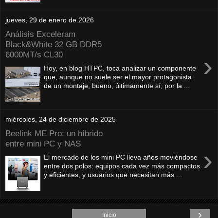
jueves, 29 de enero de 2026
Análisis Exceleram
Black&White 32 GB DDR5
6000MT/s CL30
›
Hoy, en blog HTPC, toca analizar un componente
que, aunque no suele ser el mayor protagonista
de un montaje; bueno, últimamente sí, por la ...
miércoles, 24 de diciembre de 2025
Beelink ME Pro: un híbrido
entre mini PC y NAS
›
El mercado de los mini PC lleva años moviéndose
entre dos polos: equipos cada vez más compactos
y eficientes, y usuarios que necesitan más ...
›
Inicio