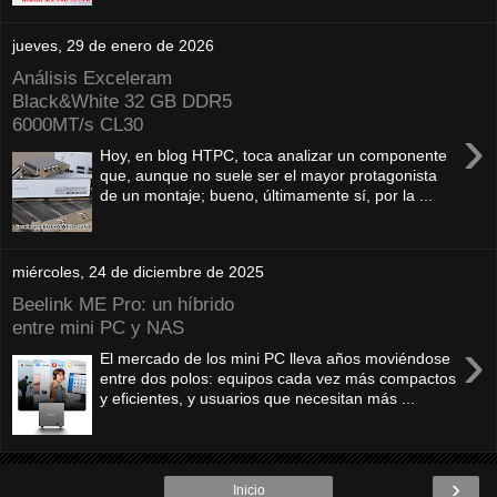
jueves, 29 de enero de 2026
Análisis Exceleram
Black&White 32 GB DDR5
6000MT/s CL30
›
Hoy, en blog HTPC, toca analizar un componente
que, aunque no suele ser el mayor protagonista
de un montaje; bueno, últimamente sí, por la ...
miércoles, 24 de diciembre de 2025
Beelink ME Pro: un híbrido
entre mini PC y NAS
›
El mercado de los mini PC lleva años moviéndose
entre dos polos: equipos cada vez más compactos
y eficientes, y usuarios que necesitan más ...
›
Inicio