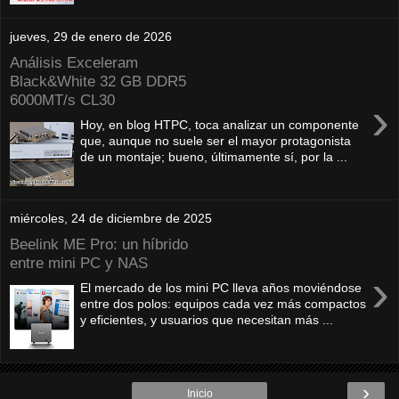
jueves, 29 de enero de 2026
Análisis Exceleram
Black&White 32 GB DDR5
6000MT/s CL30
›
Hoy, en blog HTPC, toca analizar un componente
que, aunque no suele ser el mayor protagonista
de un montaje; bueno, últimamente sí, por la ...
miércoles, 24 de diciembre de 2025
Beelink ME Pro: un híbrido
entre mini PC y NAS
›
El mercado de los mini PC lleva años moviéndose
entre dos polos: equipos cada vez más compactos
y eficientes, y usuarios que necesitan más ...
›
Inicio