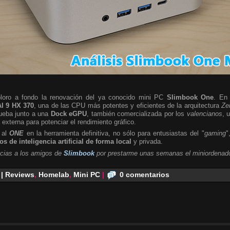
ploro a fondo la renovación del ya conocido mini PC
Slimbook One
. En 
I 9 HX 370
, una de las CPU más potentes y eficientes de la arquitectura
Ze
rueba junto a una
Dock eGPU
, también comercializada por los
valencianos
, 
a externa para potenciar el rendimiento gráfico.
 al
ONE
en la herramienta definitiva, no sólo para entusiastas del "
gaming
"
s de inteligencia artificial de forma local
y privada.
cias a los amigos de
Slimbook
por prestarme unas semanas el miniordenado
 | Reviews
,
Homelab
,
Mini PC
|
0 comentarios