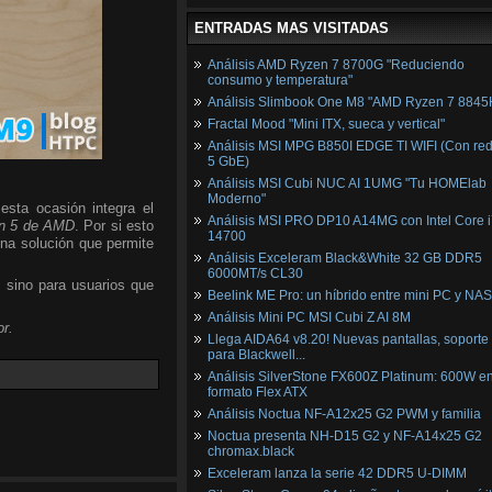
ENTRADAS MAS VISITADAS
Análisis AMD Ryzen 7 8700G "Reduciendo
consumo y temperatura"
Análisis Slimbook One M8 "AMD Ryzen 7 8845
Fractal Mood "Mini ITX, sueca y vertical"
Análisis MSI MPG B850I EDGE TI WIFI (Con red
5 GbE)
Análisis MSI Cubi NUC AI 1UMG "Tu HOMElab
Moderno"
esta ocasión integra el
Análisis MSI PRO DP10 A14MG con Intel Core i
n 5 de AMD
. Por si esto
14700
una solución que permite
Análisis Exceleram Black&White 32 GB DDR5
6000MT/s CL30
, sino para usuarios que
Beelink ME Pro: un híbrido entre mini PC y NAS
Análisis Mini PC MSI Cubi Z AI 8M
r.
Llega AIDA64 v8.20! Nuevas pantallas, soporte
para Blackwell...
Análisis SilverStone FX600Z Platinum: 600W e
formato Flex ATX
Análisis Noctua NF-A12x25 G2 PWM y familia
Noctua presenta NH-D15 G2 y NF-A14x25 G2
chromax.black
Exceleram lanza la serie 42 DDR5 U-DIMM