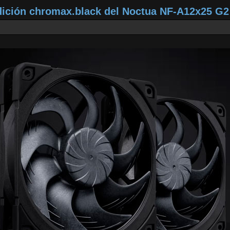
dición chromax.black del Noctua NF‑A12x25 G