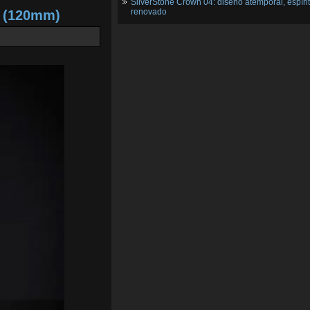
SilverStone Crown 04: diseño atemporal, espíri
renovado
2 (120mm)