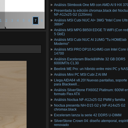
Análisis Slimbook One M9 con AMD AI 9 HX 37
Presentada la edición chromax.black del Noctu
NF‑A12x25 G2 (120mm)
Análisis MSI Cubi NUC AI+ 3MG "Intel Core Ultr
1
2
3
4
5
6
7
8
386H"
Análisis MSI MPG B850I EDGE TI WIFI (Con red
5 GbE)
Análisis MSI Cubi NUC AI 1UMG "Tu HOMElab
Moderno"
Análisis MSI PRO DP10 A14MG con Intel Core i
14700
Análisis Exceleram Black&White 32 GB DDR5
6000MT/s CL30
Beelink ME Pro: un híbrido entre mini PC y NAS
Análisis Mini PC MSI Cubi Z AI 8M
Llega AIDA64 v8.20! Nuevas pantallas, soporte
para Blackwell...
Análisis SilverStone FX600Z Platinum: 600W e
formato Flex ATX
Análisis Noctua NF-A12x25 G2 PWM y familia
Noctua presenta NH-D15 G2 y NF-A14x25 G2
chromax.black
Exceleram lanza la serie 42 DDR5 U-DIMM
SilverStone Crown 04: diseño atemporal, espíri
renovado