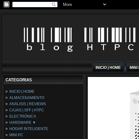
INICIO | HOME
MINI
CATEGORIAS
INICIO | HOME
ALMACENAMIENTO
ANÁLISIS | REVIEWS
CAJAS | SFF | HTPC
ELECTRÓNICA
HARDWARE ▼
HOGAR INTELIGENTE
Fuentes de Alimentación
MINI PC
Memória RAM