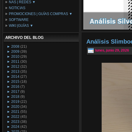
NAS | REDES ▼
Placas Base
NOTICIAS
Procesadores
NAS
PROMOCIONES | GUÍAS COMPRAS ▼
Periféricos
Espacio Synology
SOFTWARE
Refrigeración
Redes
Configuraciones Ordenadores
WIKI |GUÍAS ▼
Tarjetas Gráficas
Guías de Compras
Android PC
Promociones
Guías y Tutoriales
ARCHIVO DEL BLOG
Wikipedia
Análisis Slimb
Tus Montajes
►
2008
(21)
lunes, junio 29, 2026
►
2009
(39)
►
2010
(29)
►
2011
(30)
►
2012
(32)
►
2013
(35)
►
2014
(27)
►
2015
(18)
►
2016
(7)
►
2017
(9)
►
2018
(9)
►
2019
(22)
►
2020
(34)
►
2021
(55)
►
2022
(45)
►
2023
(38)
►
2024
(42)
►
2025
(25)