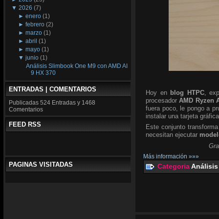
▼
2026
(7)
►
enero
(1)
►
febrero
(2)
►
marzo
(1)
►
abril
(1)
►
mayo
(1)
▼
junio
(1)
Análisis Slimbook One M9 con AMD AI
9 HX 370
ENTRADAS | COMENTARIOS
Hoy en
blog HTPC
, ex
procesador
AMD Ryzen A
Publicadas
524 Entradas y
1468
fuera poco, le pongo a p
Comentarios
instalar una tarjeta gráfic
FEED RSS
Este conjunto transforma
necesitan ejecutar
modelo
Gra
Más información »»»
PAGINAS VISITADAS
Categoria
Análisis