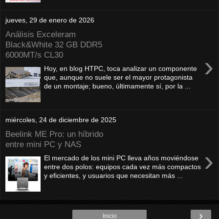
jueves, 29 de enero de 2026
Análisis Exceleram
Black&White 32 GB DDR5
6000MT/s CL30
›
Hoy, en blog HTPC, toca analizar un componente
que, aunque no suele ser el mayor protagonista
de un montaje; bueno, últimamente sí, por la ...
miércoles, 24 de diciembre de 2025
Beelink ME Pro: un híbrido
entre mini PC y NAS
›
El mercado de los mini PC lleva años moviéndose
entre dos polos: equipos cada vez más compactos
y eficientes, y usuarios que necesitan más ...
›
Inicio