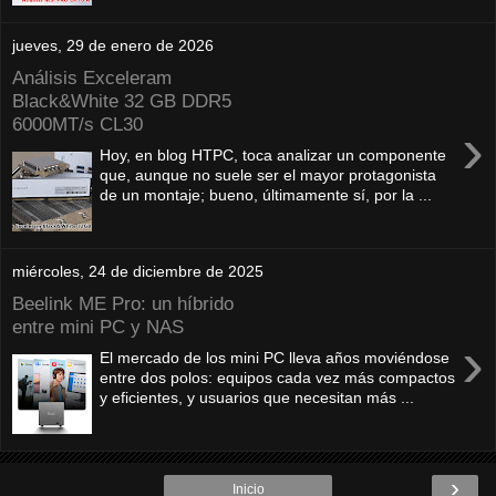
jueves, 29 de enero de 2026
Análisis Exceleram
Black&White 32 GB DDR5
6000MT/s CL30
›
Hoy, en blog HTPC, toca analizar un componente
que, aunque no suele ser el mayor protagonista
de un montaje; bueno, últimamente sí, por la ...
miércoles, 24 de diciembre de 2025
Beelink ME Pro: un híbrido
entre mini PC y NAS
›
El mercado de los mini PC lleva años moviéndose
entre dos polos: equipos cada vez más compactos
y eficientes, y usuarios que necesitan más ...
›
Inicio