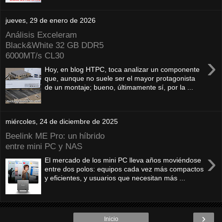
jueves, 29 de enero de 2026
Análisis Exceleram
Black&White 32 GB DDR5
6000MT/s CL30
›
Hoy, en blog HTPC, toca analizar un componente
que, aunque no suele ser el mayor protagonista
de un montaje; bueno, últimamente sí, por la ...
miércoles, 24 de diciembre de 2025
Beelink ME Pro: un híbrido
entre mini PC y NAS
›
El mercado de los mini PC lleva años moviéndose
entre dos polos: equipos cada vez más compactos
y eficientes, y usuarios que necesitan más ...
›
Inicio