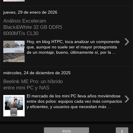
jueves, 29 de enero de 2026
Análisis Exceleram
Black&White 32 GB DDR5
6000MT/s CL30
›
Hoy, en blog HTPC, toca analizar un componente
que, aunque no suele ser el mayor protagonista
de un montaje; bueno, últimamente sí, por la ...
miércoles, 24 de diciembre de 2025
Beelink ME Pro: un híbrido
entre mini PC y NAS
›
El mercado de los mini PC lleva años moviéndose
entre dos polos: equipos cada vez más compactos
y eficientes, y usuarios que necesitan más ...
›
Inicio