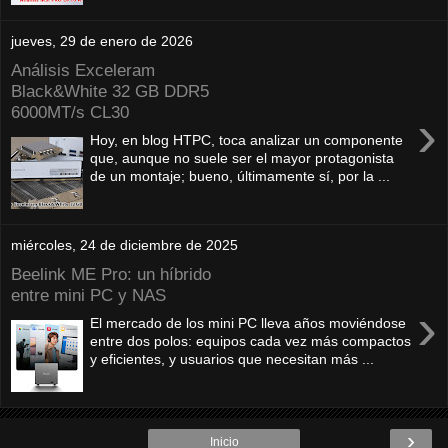
jueves, 29 de enero de 2026
Análisis Exceleram
Black&White 32 GB DDR5
6000MT/s CL30
›
Hoy, en blog HTPC, toca analizar un componente
que, aunque no suele ser el mayor protagonista
de un montaje; bueno, últimamente sí, por la ...
miércoles, 24 de diciembre de 2025
Beelink ME Pro: un híbrido
entre mini PC y NAS
›
El mercado de los mini PC lleva años moviéndose
entre dos polos: equipos cada vez más compactos
y eficientes, y usuarios que necesitan más ...
›
Inicio