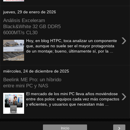
jueves, 29 de enero de 2026
Análisis Exceleram
Black&White 32 GB DDR5
6000MT/s CL30
›
Hoy, en blog HTPC, toca analizar un componente
que, aunque no suele ser el mayor protagonista
de un montaje; bueno, últimamente sí, por la ...
miércoles, 24 de diciembre de 2025
Beelink ME Pro: un híbrido
entre mini PC y NAS
›
El mercado de los mini PC lleva años moviéndose
entre dos polos: equipos cada vez más compactos
y eficientes, y usuarios que necesitan más ...
›
Inicio