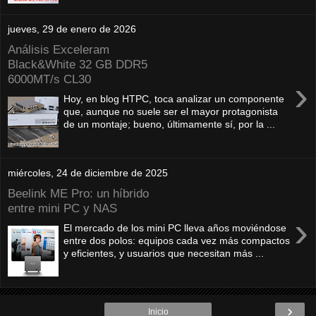
jueves, 29 de enero de 2026
Análisis Exceleram
Black&White 32 GB DDR5
6000MT/s CL30
›
Hoy, en blog HTPC, toca analizar un componente
que, aunque no suele ser el mayor protagonista
de un montaje; bueno, últimamente sí, por la ...
miércoles, 24 de diciembre de 2025
Beelink ME Pro: un híbrido
entre mini PC y NAS
›
El mercado de los mini PC lleva años moviéndose
entre dos polos: equipos cada vez más compactos
y eficientes, y usuarios que necesitan más ...
›
Inicio