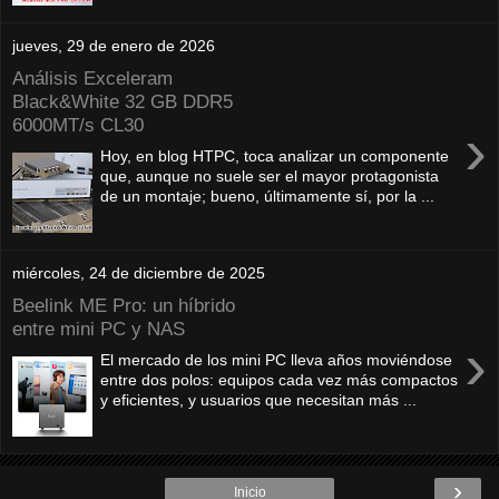
jueves, 29 de enero de 2026
Análisis Exceleram
Black&White 32 GB DDR5
6000MT/s CL30
›
Hoy, en blog HTPC, toca analizar un componente
que, aunque no suele ser el mayor protagonista
de un montaje; bueno, últimamente sí, por la ...
miércoles, 24 de diciembre de 2025
Beelink ME Pro: un híbrido
entre mini PC y NAS
›
El mercado de los mini PC lleva años moviéndose
entre dos polos: equipos cada vez más compactos
y eficientes, y usuarios que necesitan más ...
›
Inicio