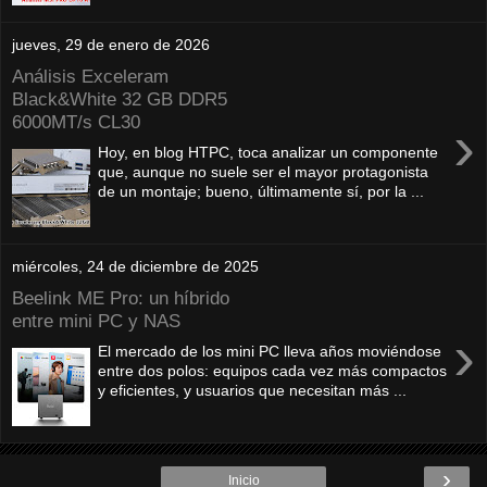
jueves, 29 de enero de 2026
Análisis Exceleram
Black&White 32 GB DDR5
6000MT/s CL30
›
Hoy, en blog HTPC, toca analizar un componente
que, aunque no suele ser el mayor protagonista
de un montaje; bueno, últimamente sí, por la ...
miércoles, 24 de diciembre de 2025
Beelink ME Pro: un híbrido
entre mini PC y NAS
›
El mercado de los mini PC lleva años moviéndose
entre dos polos: equipos cada vez más compactos
y eficientes, y usuarios que necesitan más ...
›
Inicio