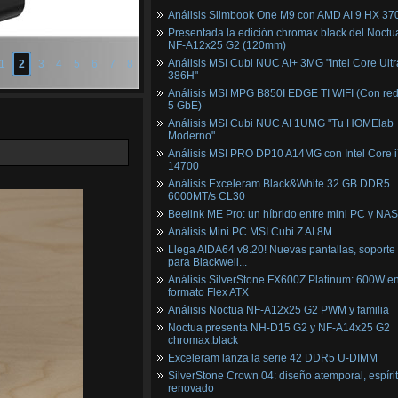
Análisis Slimbook One M9 con AMD AI 9 HX 37
Presentada la edición chromax.black del Noctu
NF‑A12x25 G2 (120mm)
Análisis MSI Cubi NUC AI+ 3MG "Intel Core Ultr
1
2
3
4
5
6
7
8
386H"
Análisis MSI MPG B850I EDGE TI WIFI (Con red
5 GbE)
Análisis MSI Cubi NUC AI 1UMG "Tu HOMElab
Moderno"
Análisis MSI PRO DP10 A14MG con Intel Core i
14700
Análisis Exceleram Black&White 32 GB DDR5
6000MT/s CL30
Beelink ME Pro: un híbrido entre mini PC y NAS
Análisis Mini PC MSI Cubi Z AI 8M
Llega AIDA64 v8.20! Nuevas pantallas, soporte
para Blackwell...
Análisis SilverStone FX600Z Platinum: 600W e
formato Flex ATX
Análisis Noctua NF-A12x25 G2 PWM y familia
Noctua presenta NH-D15 G2 y NF-A14x25 G2
chromax.black
Exceleram lanza la serie 42 DDR5 U-DIMM
SilverStone Crown 04: diseño atemporal, espíri
renovado