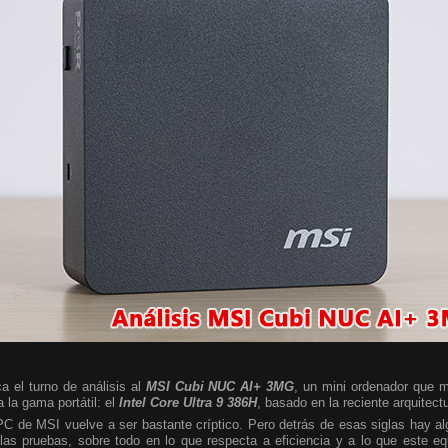
a el turno de análisis al
MSI Cubi NUC AI+ 3MG
, un mini ordenador que m
 la gama portátil: el
Intel Core Ultra 9 386H
, basado en la reciente arquitect
 PC de MSI vuelve a ser bastante críptico. Pero detrás de esas siglas hay 
las pruebas, sobre todo en lo que respecta a eficiencia y a lo que este e