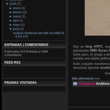
▼
2026
(7)
►
enero
(1)
►
febrero
(2)
►
marzo
(1)
►
abril
(1)
►
mayo
(1)
▼
junio
(1)
Análisis Slimbook One M9 con AMD AI
9 HX 370
ENTRADAS | COMENTARIOS
Hoy en
blog HTPC
, ex
procesador
AMD Ryzen A
Publicadas
524 Entradas y
1468
fuera poco, le pongo a p
Comentarios
instalar una tarjeta gráfic
FEED RSS
Este conjunto transforma
necesitan ejecutar
modelo
Gra
Más información »»»
PAGINAS VISITADAS
Categoria
Análisis