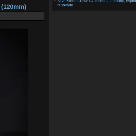
SilverStone Crown 04: diseño atemporal, espíri
renovado
2 (120mm)