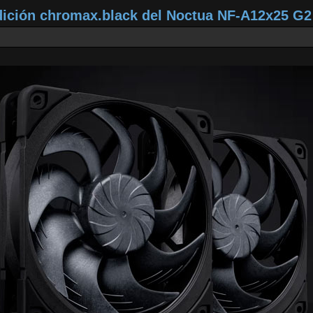
dición chromax.black del Noctua NF‑A12x25 G