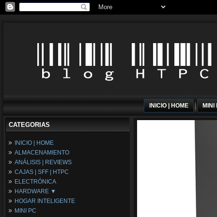
INICIO | HOME
MINI
CATEGORIAS
INICIO | HOME
ALMACENAMIENTO
ANÁLISIS | REVIEWS
CAJAS | SFF | HTPC
ELECTRÓNICA
HARDWARE ▼
HOGAR INTELIGENTE
Fuentes de Alimentación
MINI PC
Memória RAM