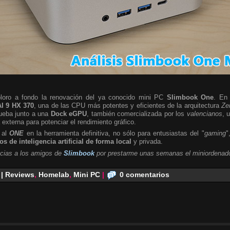
ploro a fondo la renovación del ya conocido mini PC
Slimbook One
. En 
I 9 HX 370
, una de las CPU más potentes y eficientes de la arquitectura
Ze
rueba junto a una
Dock eGPU
, también comercializada por los
valencianos
, 
a externa para potenciar el rendimiento gráfico.
 al
ONE
en la herramienta definitiva, no sólo para entusiastas del "
gaming
"
s de inteligencia artificial de forma local
y privada.
cias a los amigos de
Slimbook
por prestarme unas semanas el miniordenado
 | Reviews
,
Homelab
,
Mini PC
|
0 comentarios