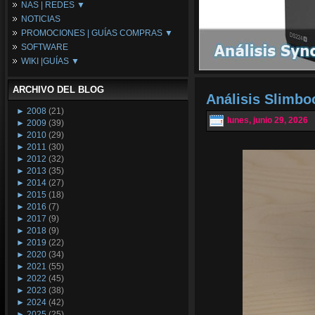
NAS | REDES ▼
Placas Base
NOTICIAS
Procesadores
NAS
PROMOCIONES | GUÍAS COMPRAS ▼
Periféricos
Espacio Synology
SOFTWARE
Refrigeración
Redes
Configuraciones Ordenadores
WIKI |GUÍAS ▼
Tarjetas Gráficas
Guías de Compras
Android PC
Promociones
Guías y Tutoriales
ARCHIVO DEL BLOG
Wikipedia
Análisis Slimb
Tus Montajes
►
2008
(21)
lunes, junio 29, 2026
►
2009
(39)
►
2010
(29)
►
2011
(30)
►
2012
(32)
►
2013
(35)
►
2014
(27)
►
2015
(18)
►
2016
(7)
►
2017
(9)
►
2018
(9)
►
2019
(22)
►
2020
(34)
►
2021
(55)
►
2022
(45)
►
2023
(38)
►
2024
(42)
►
2025
(25)