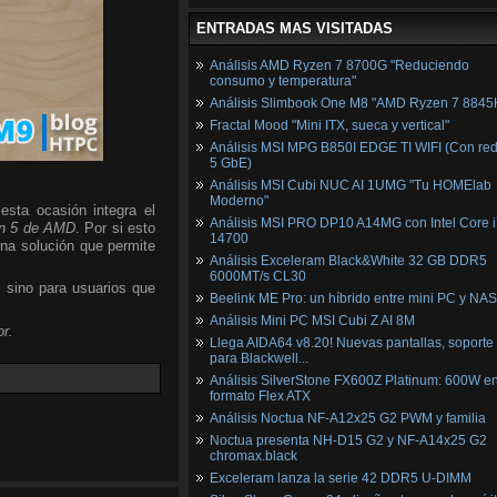
ENTRADAS MAS VISITADAS
Análisis AMD Ryzen 7 8700G "Reduciendo
consumo y temperatura"
Análisis Slimbook One M8 "AMD Ryzen 7 8845
Fractal Mood "Mini ITX, sueca y vertical"
Análisis MSI MPG B850I EDGE TI WIFI (Con red
5 GbE)
Análisis MSI Cubi NUC AI 1UMG "Tu HOMElab
Moderno"
esta ocasión integra el
Análisis MSI PRO DP10 A14MG con Intel Core i
n 5 de AMD
. Por si esto
14700
una solución que permite
Análisis Exceleram Black&White 32 GB DDR5
6000MT/s CL30
, sino para usuarios que
Beelink ME Pro: un híbrido entre mini PC y NAS
Análisis Mini PC MSI Cubi Z AI 8M
r.
Llega AIDA64 v8.20! Nuevas pantallas, soporte
para Blackwell...
Análisis SilverStone FX600Z Platinum: 600W e
formato Flex ATX
Análisis Noctua NF-A12x25 G2 PWM y familia
Noctua presenta NH-D15 G2 y NF-A14x25 G2
chromax.black
Exceleram lanza la serie 42 DDR5 U-DIMM