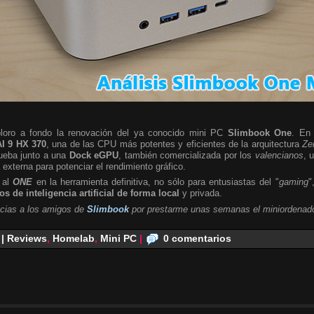
ploro a fondo la renovación del ya conocido mini PC
Slimbook One
. En 
I 9 HX 370
, una de las CPU más potentes y eficientes de la arquitectura
Ze
rueba junto a una
Dock eGPU
, también comercializada por los
valencianos
, 
a externa para potenciar el rendimiento gráfico.
 al
ONE
en la herramienta definitiva, no sólo para entusiastas del "
gaming
"
s de inteligencia artificial de forma local
y privada.
cias a los amigos de
Slimbook
por prestarme unas semanas el miniordenado
 | Reviews
,
Homelab
,
Mini PC
|
0 comentarios