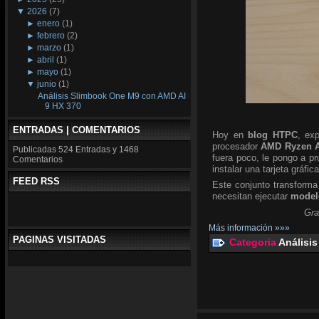
▼
2026
(7)
►
enero
(1)
►
febrero
(2)
►
marzo
(1)
►
abril
(1)
►
mayo
(1)
▼
junio
(1)
Análisis Slimbook One M9 con AMD AI
9 HX 370
ENTRADAS | COMENTARIOS
Hoy en
blog HTPC
, ex
procesador
AMD Ryzen A
Publicadas
524 Entradas y
1468
fuera poco, le pongo a p
Comentarios
instalar una tarjeta gráfic
FEED RSS
Este conjunto transforma
necesitan ejecutar
modelo
Gra
Más información »»»
PAGINAS VISITADAS
Categoria
Análisis