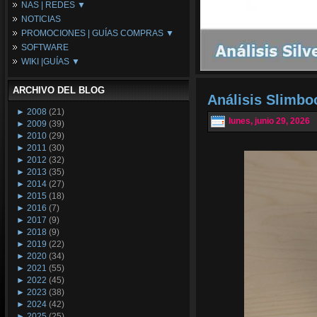
NAS | REDES ▼
Placas Base
NOTICIAS
Procesadores
NAS
PROMOCIONES | GUÍAS COMPRAS ▼
Periféricos
Espacio Synology
SOFTWARE
Refrigeración
Redes
Configuraciones Ordenadores
WIKI |GUÍAS ▼
Tarjetas Gráficas
Guías de Compras
Android PC
Promociones
Guías y Tutoriales
ARCHIVO DEL BLOG
Wikipedia
Análisis Slimb
Tus Montajes
►
2008
(21)
lunes, junio 29, 2026
►
2009
(39)
►
2010
(29)
►
2011
(30)
►
2012
(32)
►
2013
(35)
►
2014
(27)
►
2015
(18)
►
2016
(7)
►
2017
(9)
►
2018
(9)
►
2019
(22)
►
2020
(34)
►
2021
(55)
►
2022
(45)
►
2023
(38)
►
2024
(42)
►
2025
(25)