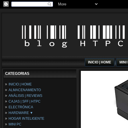
INICIO | HOME
MINI
CATEGORIAS
INICIO | HOME
ALMACENAMIENTO
ANÁLISIS | REVIEWS
CAJAS | SFF | HTPC
ELECTRÓNICA
HARDWARE ▼
HOGAR INTELIGENTE
Fuentes de Alimentación
MINI PC
Memória RAM