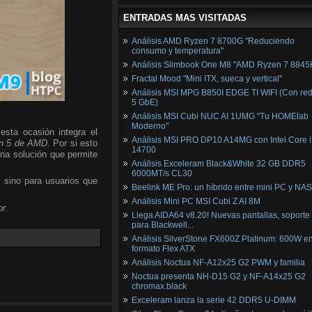
ENTRADAS MAS VISITADAS
Análisis AMD Ryzen 7 8700G "Reduciendo
consumo y temperatura"
Análisis Slimbook One M8 "AMD Ryzen 7 8845
Fractal Mood "Mini ITX, sueca y vertical"
Análisis MSI MPG B850I EDGE TI WIFI (Con red
5 GbE)
Análisis MSI Cubi NUC AI 1UMG "Tu HOMElab
Moderno"
esta ocasión integra el
Análisis MSI PRO DP10 A14MG con Intel Core i
n 5 de AMD
. Por si esto
14700
una solución que permite
Análisis Exceleram Black&White 32 GB DDR5
6000MT/s CL30
, sino para usuarios que
Beelink ME Pro: un híbrido entre mini PC y NAS
Análisis Mini PC MSI Cubi Z AI 8M
r.
Llega AIDA64 v8.20! Nuevas pantallas, soporte
para Blackwell...
Análisis SilverStone FX600Z Platinum: 600W e
formato Flex ATX
Análisis Noctua NF-A12x25 G2 PWM y familia
Noctua presenta NH-D15 G2 y NF-A14x25 G2
chromax.black
Exceleram lanza la serie 42 DDR5 U-DIMM