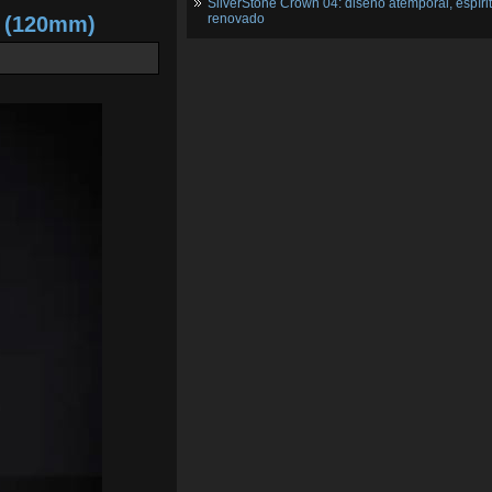
SilverStone Crown 04: diseño atemporal, espíri
renovado
2 (120mm)