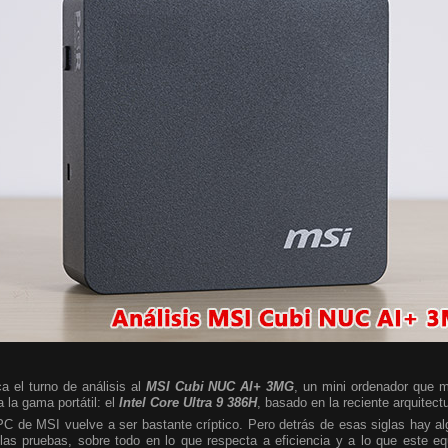
a el turno de análisis al
MSI Cubi NUC AI+ 3MG
, un mini ordenador que m
 la gama portátil: el
Intel Core Ultra 9 386H
, basado en la reciente arquitect
 PC de MSI vuelve a ser bastante críptico. Pero detrás de esas siglas hay 
las pruebas, sobre todo en lo que respecta a eficiencia y a lo que este e