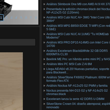
Análisis Slimbook One M9 con AMD AI 9 HX 37
Presentada la edición chromax.black del Noctu
NF‑A12x25 G2 (120mm)
Análisis MSI Cubi NUC AI+ 3MG "Intel Core Ultr
1
2
3
4
5
6
7
8
386H"
Análisis MSI MPG B850I EDGE TI WIFI (Con red
5 GbE)
Análisis MSI Cubi NUC AI 1UMG "Tu HOMElab
Moderno"
Análisis MSI PRO DP10 A14MG con Intel Core i
14700
Análisis Exceleram Black&White 32 GB DDR5
6000MT/s CL30
Beelink ME Pro: un híbrido entre mini PC y NAS
Análisis Mini PC MSI Cubi Z AI 8M
Llega AIDA64 v8.20! Nuevas pantallas, soporte
para Blackwell...
Análisis SilverStone FX600Z Platinum: 600W e
formato Flex ATX
Análisis Noctua NF-A12x25 G2 PWM y familia
Noctua presenta NH-D15 G2 y NF-A14x25 G2
chromax.black
Exceleram lanza la serie 42 DDR5 U-DIMM
SilverStone Crown 04: diseño atemporal, espíri
renovado