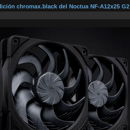
dición chromax.black del Noctua NF‑A12x25 G