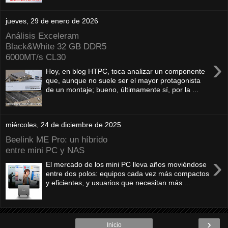
jueves, 29 de enero de 2026
Análisis Exceleram
Black&White 32 GB DDR5
6000MT/s CL30
›
Hoy, en blog HTPC, toca analizar un componente
que, aunque no suele ser el mayor protagonista
de un montaje; bueno, últimamente sí, por la ...
miércoles, 24 de diciembre de 2025
Beelink ME Pro: un híbrido
entre mini PC y NAS
›
El mercado de los mini PC lleva años moviéndose
entre dos polos: equipos cada vez más compactos
y eficientes, y usuarios que necesitan más ...
›
Inicio