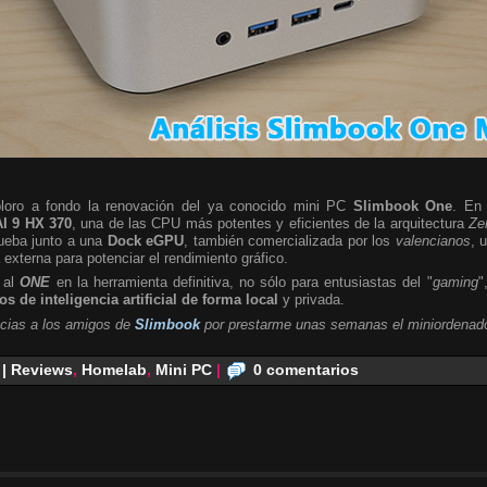
ploro a fondo la renovación del ya conocido mini PC
Slimbook One
. En 
I 9 HX 370
, una de las CPU más potentes y eficientes de la arquitectura
Ze
rueba junto a una
Dock eGPU
, también comercializada por los
valencianos
, 
a externa para potenciar el rendimiento gráfico.
 al
ONE
en la herramienta definitiva, no sólo para entusiastas del "
gaming
"
s de inteligencia artificial de forma local
y privada.
cias a los amigos de
Slimbook
por prestarme unas semanas el miniordenado
 | Reviews
,
Homelab
,
Mini PC
|
0 comentarios