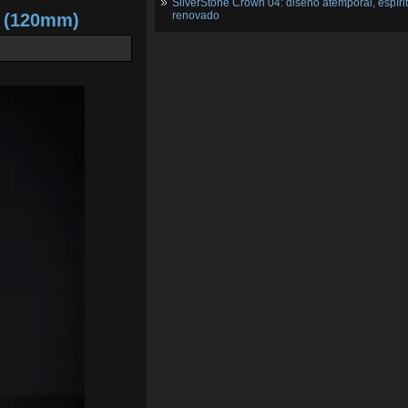
SilverStone Crown 04: diseño atemporal, espíri
renovado
2 (120mm)