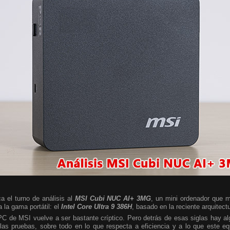
a el turno de análisis al
MSI Cubi NUC AI+ 3MG
, un mini ordenador que m
 la gama portátil: el
Intel Core Ultra 9 386H
, basado en la reciente arquitect
 PC de MSI vuelve a ser bastante críptico. Pero detrás de esas siglas hay 
las pruebas, sobre todo en lo que respecta a eficiencia y a lo que este e