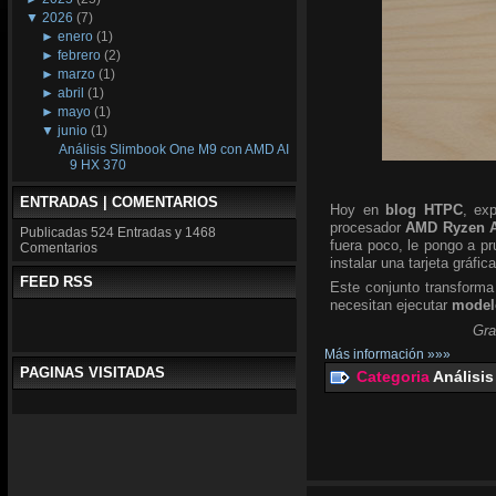
▼
2026
(7)
►
enero
(1)
►
febrero
(2)
►
marzo
(1)
►
abril
(1)
►
mayo
(1)
▼
junio
(1)
Análisis Slimbook One M9 con AMD AI
9 HX 370
ENTRADAS | COMENTARIOS
Hoy en
blog HTPC
, ex
procesador
AMD Ryzen A
Publicadas
524 Entradas y
1468
fuera poco, le pongo a p
Comentarios
instalar una tarjeta gráfic
FEED RSS
Este conjunto transforma
necesitan ejecutar
modelo
Gra
Más información »»»
PAGINAS VISITADAS
Categoria
Análisis