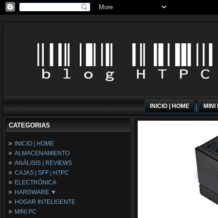
INICIO | HOME
MINI
CATEGORIAS
INICIO | HOME
ALMACENAMIENTO
ANÁLISIS | REVIEWS
CAJAS | SFF | HTPC
ELECTRÓNICA
HARDWARE ▼
HOGAR INTELIGENTE
Fuentes de Alimentación
MINI PC
Memória RAM