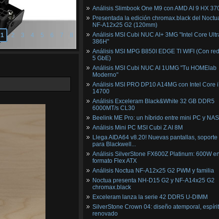
Análisis Slimbook One M9 con AMD AI 9 HX 37
Presentada la edición chromax.black del Noctu
NF‑A12x25 G2 (120mm)
Análisis MSI Cubi NUC AI+ 3MG "Intel Core Ultr
1
2
3
4
5
6
7
8
386H"
Análisis MSI MPG B850I EDGE TI WIFI (Con red
5 GbE)
Análisis MSI Cubi NUC AI 1UMG "Tu HOMElab
Moderno"
Análisis MSI PRO DP10 A14MG con Intel Core i
14700
Análisis Exceleram Black&White 32 GB DDR5
6000MT/s CL30
Beelink ME Pro: un híbrido entre mini PC y NAS
Análisis Mini PC MSI Cubi Z AI 8M
Llega AIDA64 v8.20! Nuevas pantallas, soporte
para Blackwell...
Análisis SilverStone FX600Z Platinum: 600W e
formato Flex ATX
Análisis Noctua NF-A12x25 G2 PWM y familia
Noctua presenta NH-D15 G2 y NF-A14x25 G2
chromax.black
Exceleram lanza la serie 42 DDR5 U-DIMM
SilverStone Crown 04: diseño atemporal, espíri
renovado