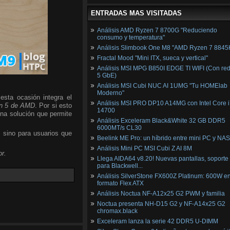
ENTRADAS MAS VISITADAS
Análisis AMD Ryzen 7 8700G "Reduciendo
consumo y temperatura"
Análisis Slimbook One M8 "AMD Ryzen 7 8845
Fractal Mood "Mini ITX, sueca y vertical"
Análisis MSI MPG B850I EDGE TI WIFI (Con red
5 GbE)
Análisis MSI Cubi NUC AI 1UMG "Tu HOMElab
Moderno"
esta ocasión integra el
Análisis MSI PRO DP10 A14MG con Intel Core i
n 5 de AMD
. Por si esto
14700
una solución que permite
Análisis Exceleram Black&White 32 GB DDR5
6000MT/s CL30
, sino para usuarios que
Beelink ME Pro: un híbrido entre mini PC y NAS
Análisis Mini PC MSI Cubi Z AI 8M
r.
Llega AIDA64 v8.20! Nuevas pantallas, soporte
para Blackwell...
Análisis SilverStone FX600Z Platinum: 600W e
formato Flex ATX
Análisis Noctua NF-A12x25 G2 PWM y familia
Noctua presenta NH-D15 G2 y NF-A14x25 G2
chromax.black
Exceleram lanza la serie 42 DDR5 U-DIMM