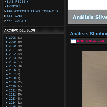
NAS | REDES ▼
Placas Base
NOTICIAS
Procesadores
NAS
PROMOCIONES | GUÍAS COMPRAS ▼
Periféricos
Espacio Synology
SOFTWARE
Refrigeración
Redes
Configuraciones Ordenadores
WIKI |GUÍAS ▼
Tarjetas Gráficas
Guías de Compras
Android PC
Promociones
Guías y Tutoriales
ARCHIVO DEL BLOG
Wikipedia
Análisis Slimb
Tus Montajes
►
2008
(21)
lunes, junio 29, 2026
►
2009
(39)
►
2010
(29)
►
2011
(30)
►
2012
(32)
►
2013
(35)
►
2014
(27)
►
2015
(18)
►
2016
(7)
►
2017
(9)
►
2018
(9)
►
2019
(22)
►
2020
(34)
►
2021
(55)
►
2022
(45)
►
2023
(38)
►
2024
(42)
►
2025
(25)