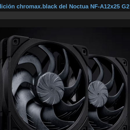
dición chromax.black del Noctua NF‑A12x25 G