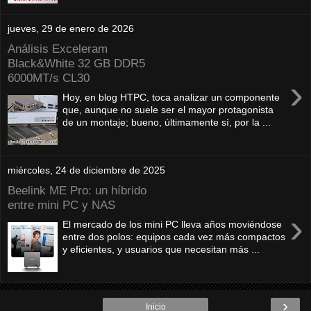
jueves, 29 de enero de 2026
Análisis Exceleram
Black&White 32 GB DDR5
6000MT/s CL30
›
Hoy, en blog HTPC, toca analizar un componente
que, aunque no suele ser el mayor protagonista
de un montaje; bueno, últimamente sí, por la ...
miércoles, 24 de diciembre de 2025
Beelink ME Pro: un híbrido
entre mini PC y NAS
›
El mercado de los mini PC lleva años moviéndose
entre dos polos: equipos cada vez más compactos
y eficientes, y usuarios que necesitan más ...
›
Inicio