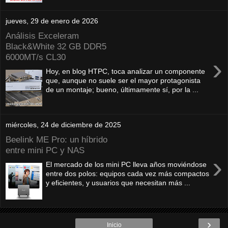
jueves, 29 de enero de 2026
Análisis Exceleram
Black&White 32 GB DDR5
6000MT/s CL30
›
Hoy, en blog HTPC, toca analizar un componente
que, aunque no suele ser el mayor protagonista
de un montaje; bueno, últimamente sí, por la ...
miércoles, 24 de diciembre de 2025
Beelink ME Pro: un híbrido
entre mini PC y NAS
›
El mercado de los mini PC lleva años moviéndose
entre dos polos: equipos cada vez más compactos
y eficientes, y usuarios que necesitan más ...
›
Inicio