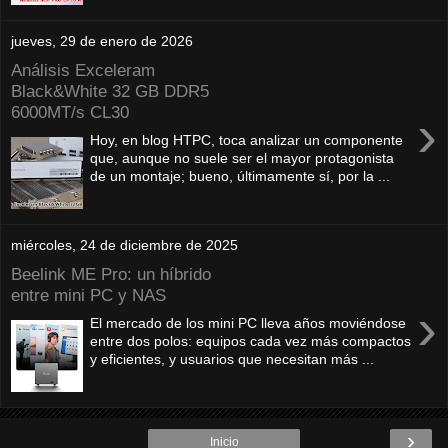
jueves, 29 de enero de 2026
Análisis Exceleram
Black&White 32 GB DDR5
6000MT/s CL30
›
Hoy, en blog HTPC, toca analizar un componente
que, aunque no suele ser el mayor protagonista
de un montaje; bueno, últimamente sí, por la ...
miércoles, 24 de diciembre de 2025
Beelink ME Pro: un híbrido
entre mini PC y NAS
›
El mercado de los mini PC lleva años moviéndose
entre dos polos: equipos cada vez más compactos
y eficientes, y usuarios que necesitan más ...
›
Inicio