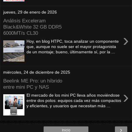
jueves, 29 de enero de 2026
Análisis Exceleram
Black&White 32 GB DDR5
6000MT/s CL30
›
Hoy, en blog HTPC, toca analizar un componente
que, aunque no suele ser el mayor protagonista
de un montaje; bueno, últimamente sí, por la ...
miércoles, 24 de diciembre de 2025
Beelink ME Pro: un híbrido
entre mini PC y NAS
›
El mercado de los mini PC lleva años moviéndose
entre dos polos: equipos cada vez más compactos
y eficientes, y usuarios que necesitan más ...
›
Inicio