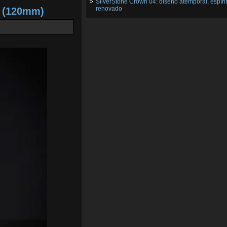
SilverStone Crown 04: diseño atemporal, espíri
renovado
2 (120mm)