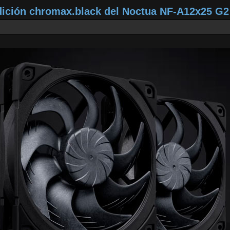
dición chromax.black del Noctua NF‑A12x25 G