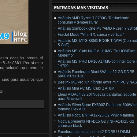
ENTRADAS MAS VISITADAS
Análisis AMD Ryzen 7 8700G "Reduciendo
consumo y temperatura"
Análisis Slimbook One M8 "AMD Ryzen 7 8845
Fractal Mood "Mini ITX, sueca y vertical"
Análisis MSI MPG B850I EDGE TI WIFI (Con red
5 GbE)
Análisis MSI Cubi NUC AI 1UMG "Tu HOMElab
Moderno"
esta ocasión integra el
Análisis MSI PRO DP10 A14MG con Intel Core i
n 5 de AMD
. Por si esto
14700
una solución que permite
Análisis Exceleram Black&White 32 GB DDR5
6000MT/s CL30
, sino para usuarios que
Beelink ME Pro: un híbrido entre mini PC y NAS
Análisis Mini PC MSI Cubi Z AI 8M
r.
Llega AIDA64 v8.20! Nuevas pantallas, soporte
para Blackwell...
Análisis SilverStone FX600Z Platinum: 600W e
formato Flex ATX
Análisis Noctua NF-A12x25 G2 PWM y familia
Noctua presenta NH-D15 G2 y NF-A14x25 G2
chromax.black
Exceleram lanza la serie 42 DDR5 U-DIMM