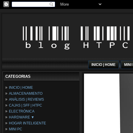
INICIO | HOME
MINI
CATEGORIAS
INICIO | HOME
ALMACENAMIENTO
ANÁLISIS | REVIEWS
CAJAS | SFF | HTPC
ELECTRÓNICA
HARDWARE ▼
HOGAR INTELIGENTE
Fuentes de Alimentación
MINI PC
Memória RAM