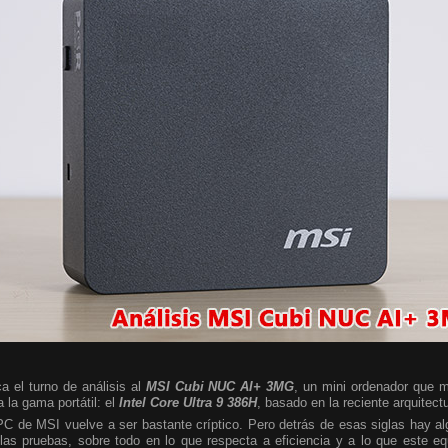
a el turno de análisis al
MSI Cubi NUC AI+ 3MG
, un mini ordenador que m
 la gama portátil: el
Intel Core Ultra 9 386H
, basado en la reciente arquitect
 PC de MSI vuelve a ser bastante críptico. Pero detrás de esas siglas hay 
las pruebas, sobre todo en lo que respecta a eficiencia y a lo que este e