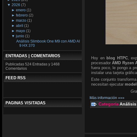
▼
2026
(7)
►
enero
(1)
►
febrero
(2)
►
marzo
(1)
►
abril
(1)
►
mayo
(1)
▼
junio
(1)
Análisis Slimbook One M9 con AMD AI
9 HX 370
ENTRADAS | COMENTARIOS
Hoy en
blog HTPC
, ex
procesador
AMD Ryzen A
Publicadas
524 Entradas y
1468
fuera poco, le pongo a p
Comentarios
instalar una tarjeta gráfic
FEED RSS
Este conjunto transforma
necesitan ejecutar
modelo
Gra
Más información »»»
PAGINAS VISITADAS
Categoria
Análisis