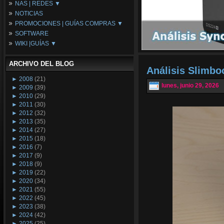
NAS | REDES ▼
Placas Base
NOTICIAS
Procesadores
NAS
PROMOCIONES | GUÍAS COMPRAS ▼
Periféricos
Espacio Synology
SOFTWARE
Refrigeración
Redes
Configuraciones Ordenadores
WIKI |GUÍAS ▼
Tarjetas Gráficas
Guías de Compras
Android PC
Promociones
Guías y Tutoriales
ARCHIVO DEL BLOG
Wikipedia
Análisis Slimb
Tus Montajes
►
2008
(21)
lunes, junio 29, 2026
►
2009
(39)
►
2010
(29)
►
2011
(30)
►
2012
(32)
►
2013
(35)
►
2014
(27)
►
2015
(18)
►
2016
(7)
►
2017
(9)
►
2018
(9)
►
2019
(22)
►
2020
(34)
►
2021
(55)
►
2022
(45)
►
2023
(38)
►
2024
(42)
►
2025
(25)