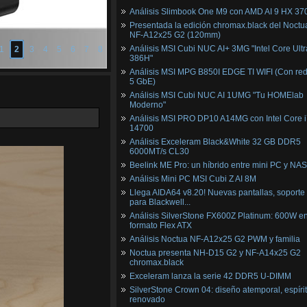
Análisis Slimbook One M9 con AMD AI 9 HX 37
Presentada la edición chromax.black del Noctu
NF‑A12x25 G2 (120mm)
Análisis MSI Cubi NUC AI+ 3MG "Intel Core Ultr
1
2
3
4
5
6
7
8
386H"
Análisis MSI MPG B850I EDGE TI WIFI (Con red
5 GbE)
Análisis MSI Cubi NUC AI 1UMG "Tu HOMElab
Moderno"
Análisis MSI PRO DP10 A14MG con Intel Core i
14700
Análisis Exceleram Black&White 32 GB DDR5
6000MT/s CL30
Beelink ME Pro: un híbrido entre mini PC y NAS
Análisis Mini PC MSI Cubi Z AI 8M
Llega AIDA64 v8.20! Nuevas pantallas, soporte
para Blackwell...
Análisis SilverStone FX600Z Platinum: 600W e
formato Flex ATX
Análisis Noctua NF-A12x25 G2 PWM y familia
Noctua presenta NH-D15 G2 y NF-A14x25 G2
chromax.black
Exceleram lanza la serie 42 DDR5 U-DIMM
SilverStone Crown 04: diseño atemporal, espíri
renovado