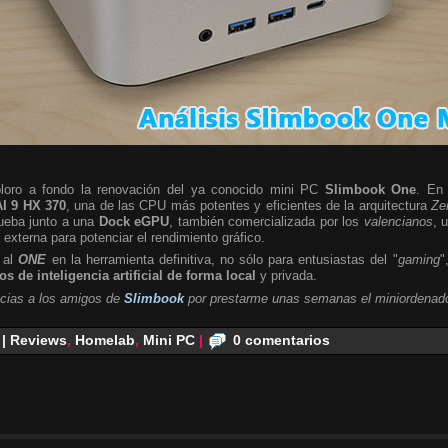
ploro a fondo la renovación del ya conocido mini PC
Slimbook One
. En 
I 9 HX 370
, una de las CPU más potentes y eficientes de la arquitectura
Ze
rueba junto a una
Dock eGPU
, también comercializada por los
valencianos
, 
a externa para potenciar el rendimiento gráfico.
 al
ONE
en la herramienta definitiva, no sólo para entusiastas del "
gaming
"
s de inteligencia artificial de forma local
y privada.
cias a los amigos de
Slimbook
por prestarme unas semanas el miniordenado
 | Reviews
,
Homelab
,
Mini PC
|
0 comentarios