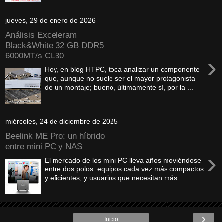
jueves, 29 de enero de 2026
Análisis Exceleram
Black&White 32 GB DDR5
6000MT/s CL30
›
Hoy, en blog HTPC, toca analizar un componente
que, aunque no suele ser el mayor protagonista
de un montaje; bueno, últimamente sí, por la ...
miércoles, 24 de diciembre de 2025
Beelink ME Pro: un híbrido
entre mini PC y NAS
›
El mercado de los mini PC lleva años moviéndose
entre dos polos: equipos cada vez más compactos
y eficientes, y usuarios que necesitan más ...
›
Inicio