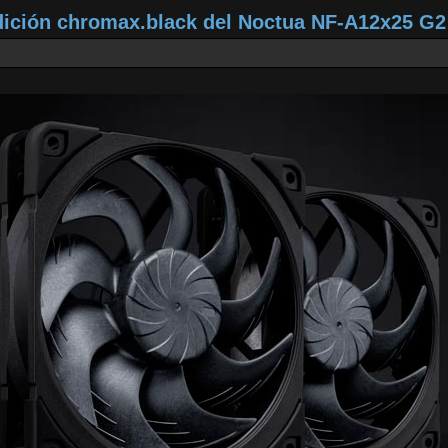
dición chromax.black del Noctua NF‑A12x25 G