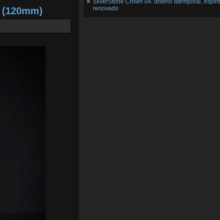
SilverStone Crown 04: diseño atemporal, espíri
renovado
2 (120mm)