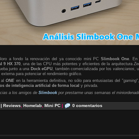
ploro a fondo la renovación del ya conocido mini PC
Slimbook One
. En 
I 9 HX 370
, una de las CPU más potentes y eficientes de la arquitectura
Ze
rueba junto a una
Dock eGPU
, también comercializada por los
valencianos
, 
a externa para potenciar el rendimiento gráfico.
 al
ONE
en la herramienta definitiva, no sólo para entusiastas del "
gaming
"
s de inteligencia artificial de forma local
y privada.
cias a los amigos de
Slimbook
por prestarme unas semanas el miniordenado
 | Reviews
,
Homelab
,
Mini PC
|
0 comentarios