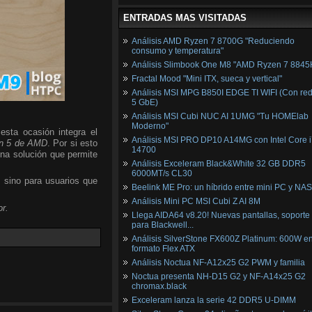
ENTRADAS MAS VISITADAS
Análisis AMD Ryzen 7 8700G "Reduciendo
consumo y temperatura"
Análisis Slimbook One M8 "AMD Ryzen 7 8845
Fractal Mood "Mini ITX, sueca y vertical"
Análisis MSI MPG B850I EDGE TI WIFI (Con red
5 GbE)
Análisis MSI Cubi NUC AI 1UMG "Tu HOMElab
Moderno"
esta ocasión integra el
Análisis MSI PRO DP10 A14MG con Intel Core i
n 5 de AMD
. Por si esto
14700
una solución que permite
Análisis Exceleram Black&White 32 GB DDR5
6000MT/s CL30
, sino para usuarios que
Beelink ME Pro: un híbrido entre mini PC y NAS
Análisis Mini PC MSI Cubi Z AI 8M
r.
Llega AIDA64 v8.20! Nuevas pantallas, soporte
para Blackwell...
Análisis SilverStone FX600Z Platinum: 600W e
formato Flex ATX
Análisis Noctua NF-A12x25 G2 PWM y familia
Noctua presenta NH-D15 G2 y NF-A14x25 G2
chromax.black
Exceleram lanza la serie 42 DDR5 U-DIMM