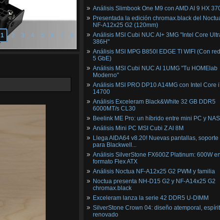
Análisis Slimbook One M9 con AMD AI 9 HX 37
Presentada la edición chromax.black del Noctu
NF‑A12x25 G2 (120mm)
Análisis MSI Cubi NUC AI+ 3MG "Intel Core Ultr
1
2
3
4
5
6
7
8
386H"
Análisis MSI MPG B850I EDGE TI WIFI (Con red
5 GbE)
Análisis MSI Cubi NUC AI 1UMG "Tu HOMElab
Moderno"
Análisis MSI PRO DP10 A14MG con Intel Core i
14700
Análisis Exceleram Black&White 32 GB DDR5
6000MT/s CL30
Beelink ME Pro: un híbrido entre mini PC y NAS
Análisis Mini PC MSI Cubi Z AI 8M
Llega AIDA64 v8.20! Nuevas pantallas, soporte
para Blackwell...
Análisis SilverStone FX600Z Platinum: 600W e
formato Flex ATX
Análisis Noctua NF-A12x25 G2 PWM y familia
Noctua presenta NH-D15 G2 y NF-A14x25 G2
chromax.black
Exceleram lanza la serie 42 DDR5 U-DIMM
SilverStone Crown 04: diseño atemporal, espíri
renovado