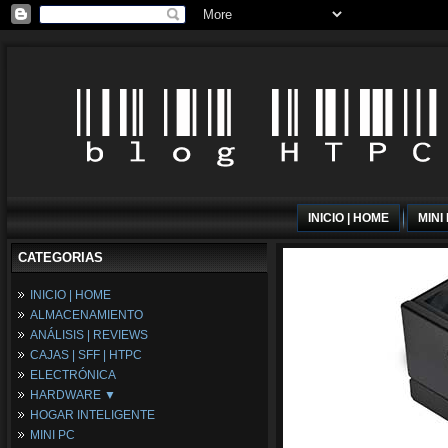
INICIO | HOME
MINI
CATEGORIAS
INICIO | HOME
ALMACENAMIENTO
ANÁLISIS | REVIEWS
CAJAS | SFF | HTPC
ELECTRÓNICA
HARDWARE ▼
HOGAR INTELIGENTE
Fuentes de Alimentación
MINI PC
Memória RAM