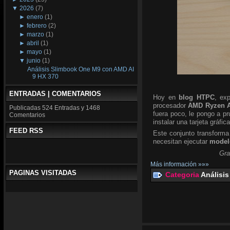
▼
2026
(7)
►
enero
(1)
►
febrero
(2)
►
marzo
(1)
►
abril
(1)
►
mayo
(1)
▼
junio
(1)
Análisis Slimbook One M9 con AMD AI
9 HX 370
ENTRADAS | COMENTARIOS
Hoy en
blog HTPC
, ex
procesador
AMD Ryzen A
Publicadas
524 Entradas y
1468
fuera poco, le pongo a p
Comentarios
instalar una tarjeta gráfic
FEED RSS
Este conjunto transforma
necesitan ejecutar
modelo
Gra
Más información »»»
PAGINAS VISITADAS
Categoria
Análisis