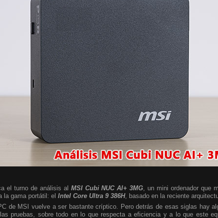
a el turno de análisis al
MSI Cubi NUC AI+ 3MG
, un mini ordenador que m
 la gama portátil: el
Intel Core Ultra 9 386H
, basado en la reciente arquitect
 PC de MSI vuelve a ser bastante críptico. Pero detrás de esas siglas hay 
las pruebas, sobre todo en lo que respecta a eficiencia y a lo que este e