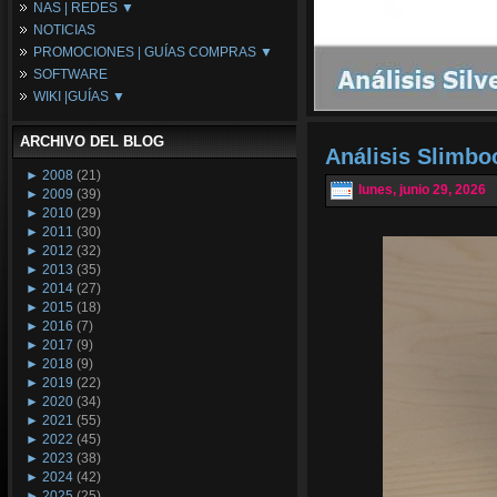
NAS | REDES ▼
Placas Base
NOTICIAS
Procesadores
NAS
PROMOCIONES | GUÍAS COMPRAS ▼
Periféricos
Espacio Synology
SOFTWARE
Refrigeración
Redes
Configuraciones Ordenadores
WIKI |GUÍAS ▼
Tarjetas Gráficas
Guías de Compras
Android PC
Promociones
Guías y Tutoriales
ARCHIVO DEL BLOG
Wikipedia
Análisis Slimb
Tus Montajes
►
2008
(21)
lunes, junio 29, 2026
►
2009
(39)
►
2010
(29)
►
2011
(30)
►
2012
(32)
►
2013
(35)
►
2014
(27)
►
2015
(18)
►
2016
(7)
►
2017
(9)
►
2018
(9)
►
2019
(22)
►
2020
(34)
►
2021
(55)
►
2022
(45)
►
2023
(38)
►
2024
(42)
►
2025
(25)